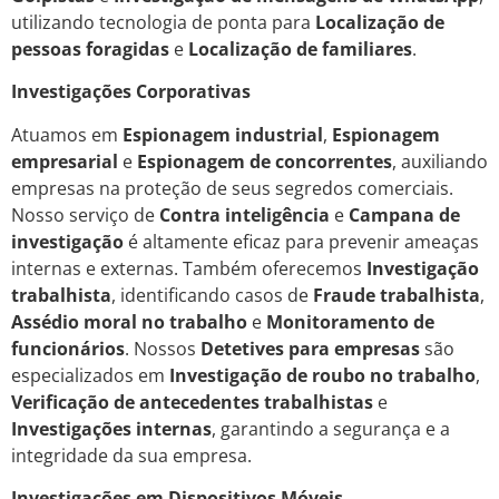
utilizando tecnologia de ponta para
Localização de
pessoas foragidas
e
Localização de familiares
.
Investigações Corporativas
Atuamos em
Espionagem industrial
,
Espionagem
empresarial
e
Espionagem de concorrentes
, auxiliando
empresas na proteção de seus segredos comerciais.
Nosso serviço de
Contra inteligência
e
Campana de
investigação
é altamente eficaz para prevenir ameaças
internas e externas. Também oferecemos
Investigação
trabalhista
, identificando casos de
Fraude trabalhista
,
Assédio moral no trabalho
e
Monitoramento de
funcionários
. Nossos
Detetives para empresas
são
especializados em
Investigação de roubo no trabalho
,
Verificação de antecedentes trabalhistas
e
Investigações internas
, garantindo a segurança e a
integridade da sua empresa.
Investigações em Dispositivos Móveis