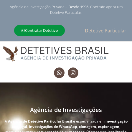
Agência de Investigação Privada –
Desde 1996
. Contrate agora um
Detetive Particular.
Detetive Particular
Contratar Detetive
Agência de Investigações
A
Agência de Detetive Particular Brasil
é especializada em
investigação
conjugal
,
investigações de WhatsApp
,
clonagem
,
espionagem
,
monitoramento
e
recuperação de mensagens
. Oferecemos
localização