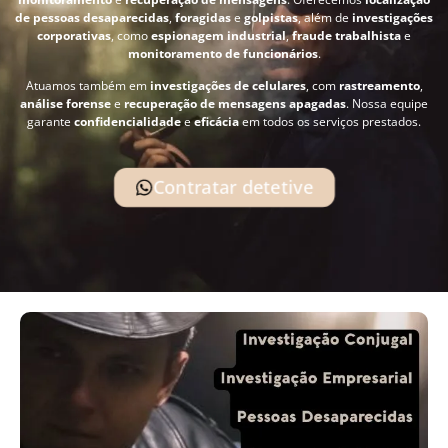
de pessoas desaparecidas
,
foragidas
e
golpistas
, além de
investigações
corporativas
, como
espionagem industrial
,
fraude trabalhista
e
monitoramento de funcionários
.
Atuamos também em
investigações de celulares
, com
rastreamento
,
análise forense
e
recuperação de mensagens apagadas
. Nossa equipe
garante
confidencialidade
e
eficácia
em todos os serviços prestados.
Contratar detetive