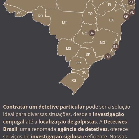
PB
PI
PE
AL
AC
TO
RO
SE
BA
MT
GO
DF
MG
ES
MS
SP
RJ
PR
SC
RS
Contratar um detetive particular
pode ser a solução
ideal para diversas situações, desde a
investigação
conjugal
até a
localização de golpistas
. A
Detetives
Brasil
, uma renomada
agência de detetives
, oferece
serviços de
investigação sigilosa
e eficiente. Nossos