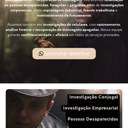
de pessoas desaparecidas
,
foragidas
e
golpistas
, além de
investigações
corporativas
, como
espionagem industrial
,
fraude trabalhista
e
monitoramento de funcionários
.
Atuamos também em
investigações de celulares
, com
rastreamento
,
análise forense
e
recuperação de mensagens apagadas
. Nossa equipe
garante
confidencialidade
e
eficácia
em todos os serviços prestados.
Contratar detetive