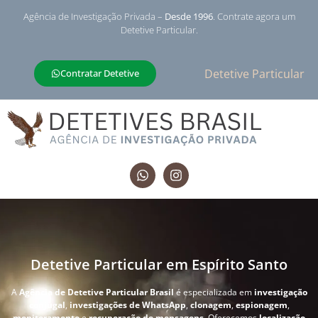
Agência de Investigação Privada –
Desde 1996
. Contrate agora um
Detetive Particular.
Detetive Particular
Contratar Detetive
Detetive Particular em Espírito Santo
A
Agência de Detetive Particular Brasil
é especializada em
investigação
conjugal
,
investigações de WhatsApp
,
clonagem
,
espionagem
,
monitoramento
e
recuperação de mensagens
. Oferecemos
localização