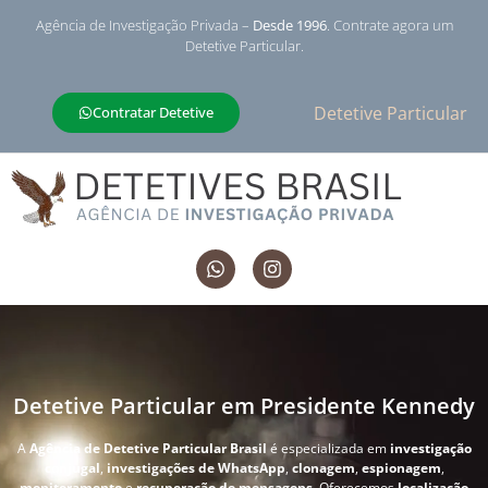
Agência de Investigação Privada –
Desde 1996
. Contrate agora um
Detetive Particular.
Detetive Particular
Contratar Detetive
Detetive Particular em Presidente Kennedy
A
Agência de Detetive Particular Brasil
é especializada em
investigação
conjugal
,
investigações de WhatsApp
,
clonagem
,
espionagem
,
monitoramento
e
recuperação de mensagens
. Oferecemos
localização