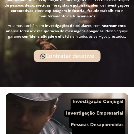
de pessoas desaparecidas
,
foragidas
e
golpistas
, além de
investigações
corporativas
, como
espionagem industrial
,
fraude trabalhista
e
monitoramento de funcionários
.
Atuamos também em
investigações de celulares
, com
rastreamento
,
análise forense
e
recuperação de mensagens apagadas
. Nossa equipe
garante
confidencialidade
e
eficácia
em todos os serviços prestados.
Contratar detetive