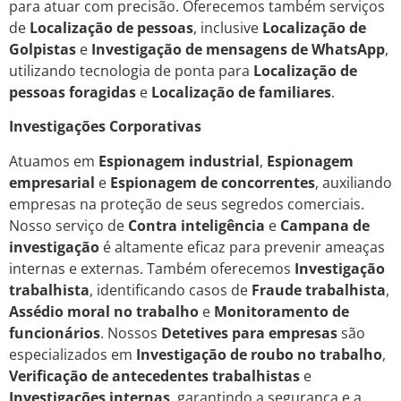
para atuar com precisão. Oferecemos também serviços
de
Localização de pessoas
, inclusive
Localização de
Golpistas
e
Investigação de mensagens de WhatsApp
,
utilizando tecnologia de ponta para
Localização de
pessoas foragidas
e
Localização de familiares
.
Investigações Corporativas
Atuamos em
Espionagem industrial
,
Espionagem
empresarial
e
Espionagem de concorrentes
, auxiliando
empresas na proteção de seus segredos comerciais.
Nosso serviço de
Contra inteligência
e
Campana de
investigação
é altamente eficaz para prevenir ameaças
internas e externas. Também oferecemos
Investigação
trabalhista
, identificando casos de
Fraude trabalhista
,
Assédio moral no trabalho
e
Monitoramento de
funcionários
. Nossos
Detetives para empresas
são
especializados em
Investigação de roubo no trabalho
,
Verificação de antecedentes trabalhistas
e
Investigações internas
, garantindo a segurança e a