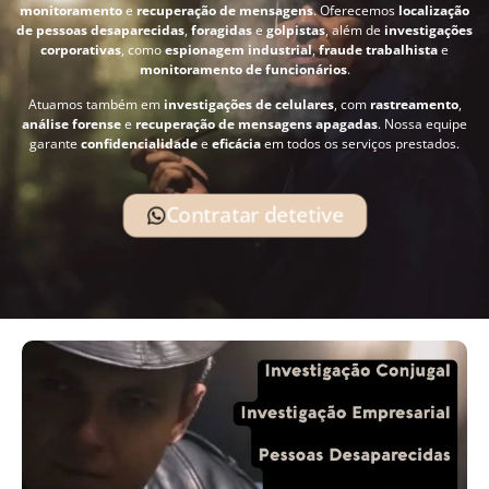
monitoramento
e
recuperação de mensagens
. Oferecemos
localização
de pessoas desaparecidas
,
foragidas
e
golpistas
, além de
investigações
corporativas
, como
espionagem industrial
,
fraude trabalhista
e
monitoramento de funcionários
.
Atuamos também em
investigações de celulares
, com
rastreamento
,
análise forense
e
recuperação de mensagens apagadas
. Nossa equipe
garante
confidencialidade
e
eficácia
em todos os serviços prestados.
Contratar detetive