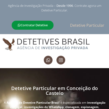
Agência de Investigação Privada –
Desde 1996
. Contrate agora um
Detetive Particular.
Detetive Particular
Contratar Detetive
Detetive Particular em Conceição do
Castelo
A
Agência de Detetive Particular Brasil
é especializada em
investigação
conjugal
,
investigações de WhatsApp
,
clonagem
,
espionagem
,