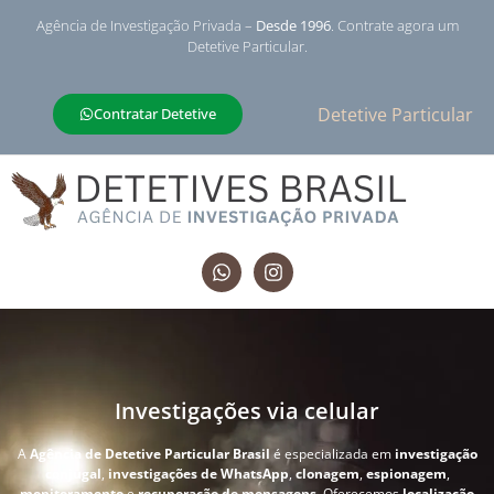
Agência de Investigação Privada –
Desde 1996
. Contrate agora um
Detetive Particular.
Detetive Particular
Contratar Detetive
Investigações via celular
A
Agência de Detetive Particular Brasil
é especializada em
investigação
conjugal
,
investigações de WhatsApp
,
clonagem
,
espionagem
,
monitoramento
e
recuperação de mensagens
. Oferecemos
localização