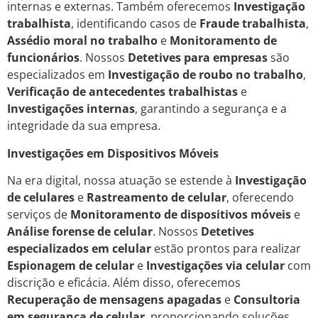
internas e externas. Também oferecemos
Investigação
trabalhista
, identificando casos de
Fraude trabalhista
,
Assédio moral no trabalho
e
Monitoramento de
funcionários
. Nossos
Detetives para empresas
são
especializados em
Investigação de roubo no trabalho
,
Verificação de antecedentes trabalhistas
e
Investigações internas
, garantindo a segurança e a
integridade da sua empresa.
Investigações em Dispositivos Móveis
Na era digital, nossa atuação se estende à
Investigação
de celulares
e
Rastreamento de celular
, oferecendo
serviços de
Monitoramento de dispositivos móveis
e
Análise forense de celular
. Nossos
Detetives
especializados em celular
estão prontos para realizar
Espionagem de celular
e
Investigações via celular
com
discrição e eficácia. Além disso, oferecemos
Recuperação de mensagens apagadas
e
Consultoria
em segurança de celular
, proporcionando soluções