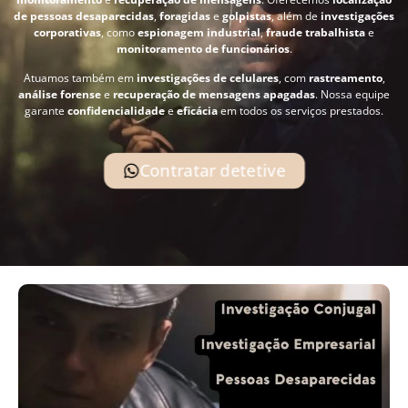
de pessoas desaparecidas
,
foragidas
e
golpistas
, além de
investigações
corporativas
, como
espionagem industrial
,
fraude trabalhista
e
monitoramento de funcionários
.
Atuamos também em
investigações de celulares
, com
rastreamento
,
análise forense
e
recuperação de mensagens apagadas
. Nossa equipe
garante
confidencialidade
e
eficácia
em todos os serviços prestados.
Contratar detetive