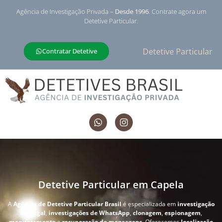
Agência de Investigação Privada –
Desde 1996
. Contrate agora um
Detetive Particular.
Detetive Particular
Contratar Detetive
Detetive Particular em Capela
A
Agência de Detetive Particular Brasil
é especializada em
investigação
conjugal
,
investigações de WhatsApp
,
clonagem
,
espionagem
,
monitoramento
e
recuperação de mensagens
. Oferecemos
localização