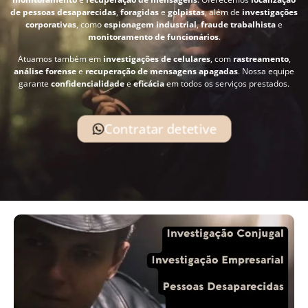
de pessoas desaparecidas
,
foragidas
e
golpistas
, além de
investigações
corporativas
, como
espionagem industrial
,
fraude trabalhista
e
monitoramento de funcionários
.
Atuamos também em
investigações de celulares
, com
rastreamento
,
análise forense
e
recuperação de mensagens apagadas
. Nossa equipe
garante
confidencialidade
e
eficácia
em todos os serviços prestados.
Contratar detetive