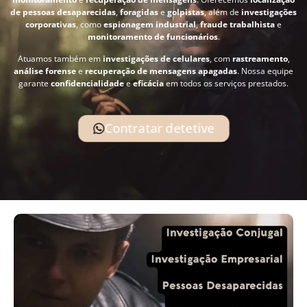
de pessoas desaparecidas
,
foragidas
e
golpistas
, além de
investigações
corporativas
, como
espionagem industrial
,
fraude trabalhista
e
monitoramento de funcionários
.
Atuamos também em
investigações de celulares
, com
rastreamento
,
análise forense
e
recuperação de mensagens apagadas
. Nossa equipe
garante
confidencialidade
e
eficácia
em todos os serviços prestados.
Contratar detetive