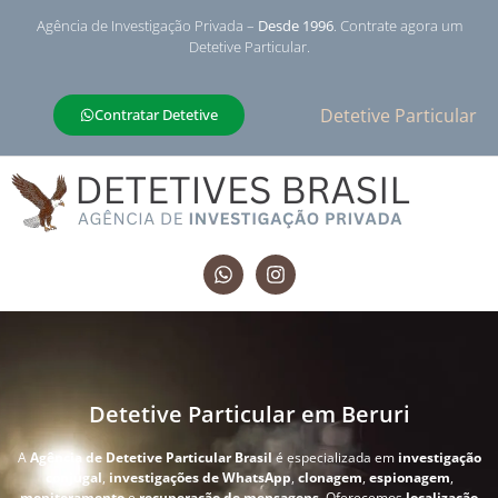
Agência de Investigação Privada –
Desde 1996
. Contrate agora um
Detetive Particular.
Detetive Particular
Contratar Detetive
Detetive Particular em Beruri
A
Agência de Detetive Particular Brasil
é especializada em
investigação
conjugal
,
investigações de WhatsApp
,
clonagem
,
espionagem
,
monitoramento
e
recuperação de mensagens
. Oferecemos
localização