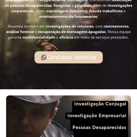
de pessoas desaparecidas
,
foragidas
e
golpistas
, além de
investigações
corporativas
, como
espionagem industrial
,
fraude trabalhista
e
monitoramento de funcionários
.
Atuamos também em
investigações de celulares
, com
rastreamento
,
análise forense
e
recuperação de mensagens apagadas
. Nossa equipe
garante
confidencialidade
e
eficácia
em todos os serviços prestados.
Contratar detetive