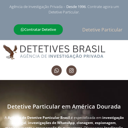
Agência de Investigação Privada –
Desde 1996
. Contrate agora um
Detetive Particular.
Detetive Particular
Contratar Detetive
Detetive Particular em América Dourada
A
Agência de Detetive Particular Brasil
é especializada em
investigação
conjugal
,
investigações de WhatsApp
,
clonagem
,
espionagem
,
monitoramento
e
recuperação de mensagens
. Oferecemos
localização