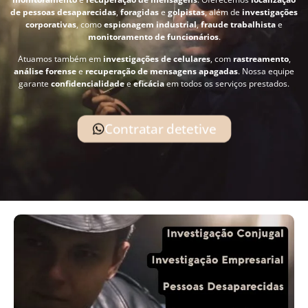
de pessoas desaparecidas
,
foragidas
e
golpistas
, além de
investigações
corporativas
, como
espionagem industrial
,
fraude trabalhista
e
monitoramento de funcionários
.
Atuamos também em
investigações de celulares
, com
rastreamento
,
análise forense
e
recuperação de mensagens apagadas
. Nossa equipe
garante
confidencialidade
e
eficácia
em todos os serviços prestados.
Contratar detetive