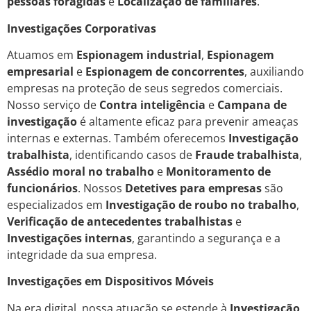
pessoas foragidas
e
Localização de familiares
.
Investigações Corporativas
Atuamos em
Espionagem industrial
,
Espionagem
empresarial
e
Espionagem de concorrentes
, auxiliando
empresas na proteção de seus segredos comerciais.
Nosso serviço de
Contra inteligência
e
Campana de
investigação
é altamente eficaz para prevenir ameaças
internas e externas. Também oferecemos
Investigação
trabalhista
, identificando casos de
Fraude trabalhista
,
Assédio moral no trabalho
e
Monitoramento de
funcionários
. Nossos
Detetives para empresas
são
especializados em
Investigação de roubo no trabalho
,
Verificação de antecedentes trabalhistas
e
Investigações internas
, garantindo a segurança e a
integridade da sua empresa.
Investigações em Dispositivos Móveis
Na era digital, nossa atuação se estende à
Investigação