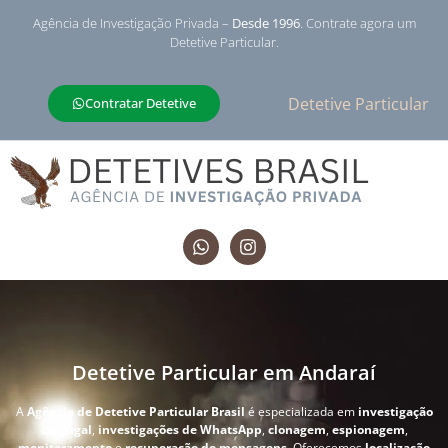
Agência de Investigação Privada –
Desde 1996
. Contrate agora um
Detetive Particular.
Detetive Particular
Contratar Detetive
Detetive Particular em Andaraí
A
Agência de Detetive Particular Brasil
é especializada em
investigação
conjugal
,
investigações de WhatsApp
,
clonagem
,
espionagem
,
monitoramento
e
recuperação de mensagens
. Oferecemos
localização