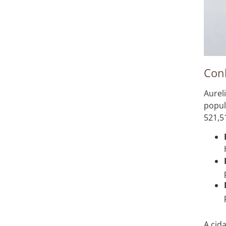
Conh
Aurel
popul
521,5
A cid