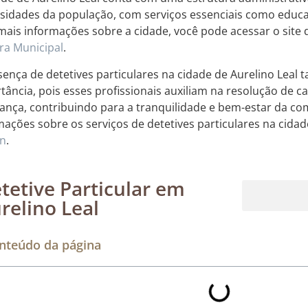
sidades da população, com serviços essenciais como educ
mais informações sobre a cidade, você pode acessar o site
a Municipal
.
sença de detetives particulares na cidade de Aurelino Leal
tância, pois esses profissionais auxiliam na resolução de c
ança, contribuindo para a tranquilidade e bem-estar da c
mações sobre os serviços de detetives particulares na cidad
an
.
tetive Particular em
relino Leal
Rastreamento de dispositivos móveis
nteúdo da página