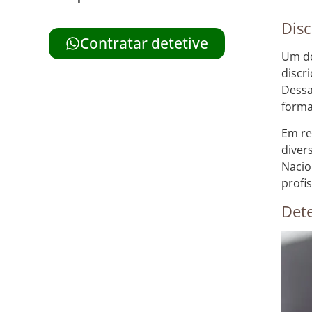
Disc
Contratar detetive
Um do
discri
Dessa
forma
Em re
diver
Nacio
profi
Dete