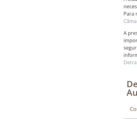
neces
Para 
Câmar
A pre
impor
segur
infor
Detr
De
Au
Co