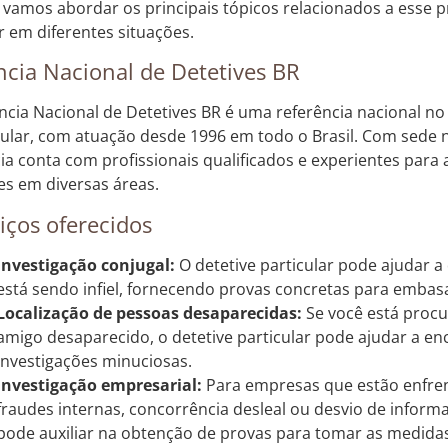
, vamos abordar os principais tópicos relacionados a esse p
r em diferentes situações.
cia Nacional de Detetives BR
ncia Nacional de Detetives BR é uma referência nacional no
cular, com atuação desde 1996 em todo o Brasil. Com sede
ia conta com profissionais qualificados e experientes par
tes em diversas áreas.
iços oferecidos
Investigação conjugal:
O detetive particular pode ajudar a 
está sendo infiel, fornecendo provas concretas para embasa
Localização de pessoas desaparecidas:
Se você está proc
amigo desaparecido, o detetive particular pode ajudar a en
investigações minuciosas.
Investigação empresarial:
Para empresas que estão enfr
fraudes internas, concorrência desleal ou desvio de informa
pode auxiliar na obtenção de provas para tomar as medidas