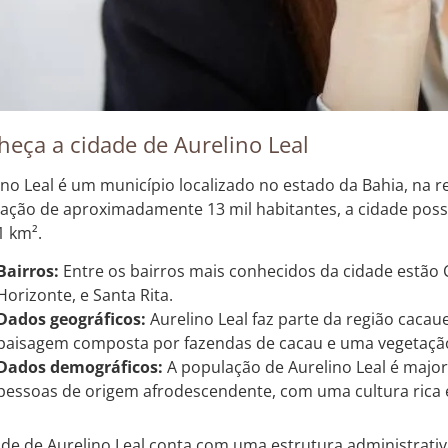
eça a cidade de Aurelino Leal
ino Leal é um município localizado no estado da Bahia, na 
ação de aproximadamente 13 mil habitantes, a cidade possu
1 km².
Bairros:
Entre os bairros mais conhecidos da cidade estão 
Horizonte, e Santa Rita.
Dados geográficos:
Aurelino Leal faz parte da região caca
paisagem composta por fazendas de cacau e uma vegetaçã
Dados demográficos:
A população de Aurelino Leal é majo
pessoas de origem afrodescendente, com uma cultura rica e 
ade de Aurelino Leal conta com uma estrutura administrativ