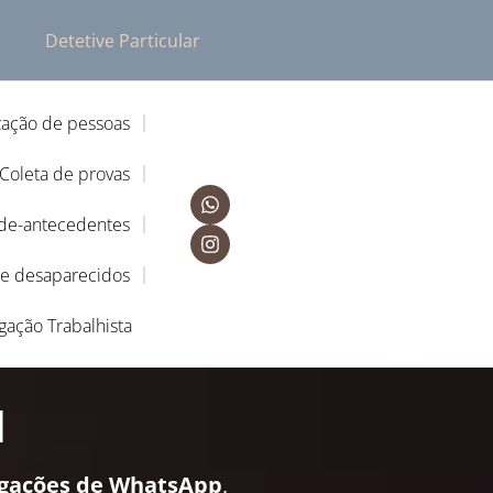
Detetive Particular
zação de pessoas
Coleta de provas
-de-antecedentes
de desaparecidos
igação Trabalhista
l
igações de WhatsApp
,