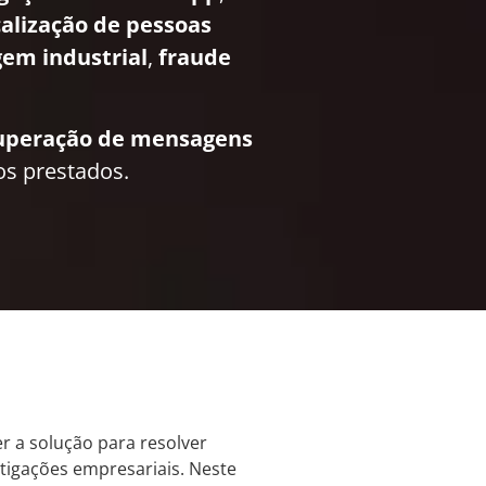
calização de pessoas
em industrial
,
fraude
uperação de mensagens
os prestados.
r a solução para resolver
stigações empresariais. Neste