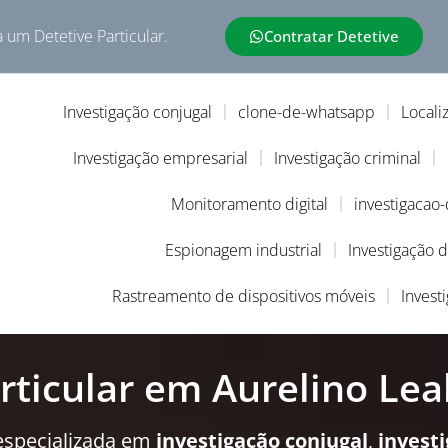
a um Detetive Particular.
Contratar Detetive
Investigação conjugal
clone-de-whatsapp
Locali
Investigação empresarial
Investigação criminal
Monitoramento digital
investigacao
Espionagem industrial
Investigação 
Rastreamento de dispositivos móveis
Invest
rticular em Aurelino Lea
especializada em
investigação conjugal
,
invest