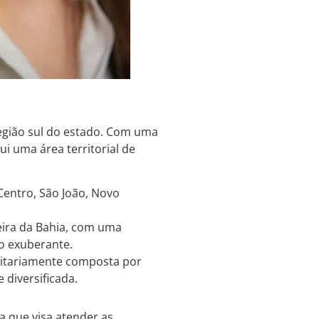
região sul do estado. Com uma
i uma área territorial de
Centro, São João, Novo
ueira da Bahia, com uma
o exuberante.
ritariamente composta por
diversificada.
a que visa atender as