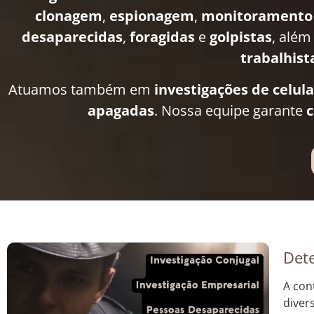
clonagem
,
espionagem
,
monitoramento
desaparecidas
,
foragidas
e
golpistas
, além
trabalhist
Atuamos também em
investigações de celul
apagadas
. Nossa equipe garante
c
Dete
A con
diver