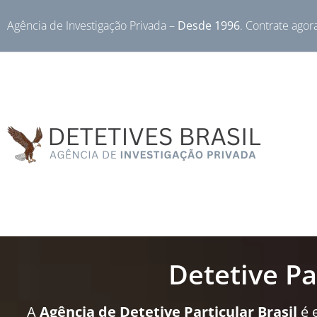
Agência de Investigação Privada –
Desde 1996
. Contrate agor
Detetive Pa
A
Agência de Detetive Particular Brasil
é 