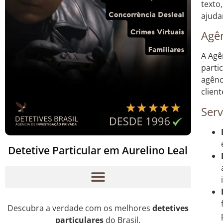
texto
ajuda
Agên
A Agê
parti
agênc
clien
Serv
Detetive Particular em Aurelino Leal
Descubra a verdade com os melhores
detetives
particulares
do Brasil.