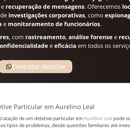
e
recuperação de mensagens
. Oferecemos
lo
 de
investigações corporativas
, como
espionag
a
e
monitoramento de funcionários
.
ares
, com
rastreamento
,
análise forense
e
rec
onfidencialidade
e
eficácia
em todos os serviç
Contratar detetive
tive Particular em Aurelino Leal
tratação de um detetive particular em
Aurelino Leal
pode se
sos tipos de problemas, desde questões familiares até inve