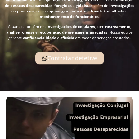
de pessoas desaparecidas
,
foragidas
e
golpistas
, além de
investigações
corporativas
, como
espionagem industrial
,
fraude trabalhista
e
monitoramento de funcionários
.
Atuamos também em
investigações de celulares
, com
rastreamento
,
análise forense
e
recuperação de mensagens apagadas
. Nossa equipe
garante
confidencialidade
e
eficácia
em todos os serviços prestados.
Contratar detetive