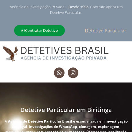
Agência de Investigação Privada –
Desde 1996
. Contrate agora um
Detetive Particular.
Detetive Particular
Contratar Detetive
Detetive Particular em Biritinga
A
Agência de Detetive Particular Brasil
é especializada em
investigação
conjugal
,
investigações de WhatsApp
,
clonagem
,
espionagem
,
monitoramento
e
recuperação de mensagens
. Oferecemos
localização