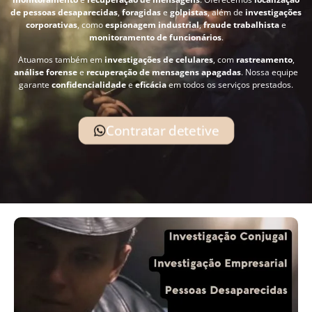
de pessoas desaparecidas
,
foragidas
e
golpistas
, além de
investigações
corporativas
, como
espionagem industrial
,
fraude trabalhista
e
monitoramento de funcionários
.
Atuamos também em
investigações de celulares
, com
rastreamento
,
análise forense
e
recuperação de mensagens apagadas
. Nossa equipe
garante
confidencialidade
e
eficácia
em todos os serviços prestados.
Contratar detetive