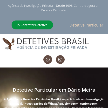
Agência de Investigação Privada –
Desde 1996
. Contrate agora um
Detetive Particular.
Detetive Particular
Contratar Detetive
Detetive Particular em Dário Meira
A
Agência de Detetive Particular Brasil
é especializada em
investigação
conjugal
,
investigações de WhatsApp
,
clonagem
,
espionagem
,
monitoramento
e
recuperação de mensagens
. Oferecemos
localização