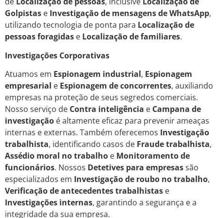
de
Localização de pessoas
, inclusive
Localização de
Golpistas
e
Investigação de mensagens de WhatsApp
,
utilizando tecnologia de ponta para
Localização de
pessoas foragidas
e
Localização de familiares
.
Investigações Corporativas
Atuamos em
Espionagem industrial
,
Espionagem
empresarial
e
Espionagem de concorrentes
, auxiliando
empresas na proteção de seus segredos comerciais.
Nosso serviço de
Contra inteligência
e
Campana de
investigação
é altamente eficaz para prevenir ameaças
internas e externas. Também oferecemos
Investigação
trabalhista
, identificando casos de
Fraude trabalhista
,
Assédio moral no trabalho
e
Monitoramento de
funcionários
. Nossos
Detetives para empresas
são
especializados em
Investigação de roubo no trabalho
,
Verificação de antecedentes trabalhistas
e
Investigações internas
, garantindo a segurança e a
integridade da sua empresa.