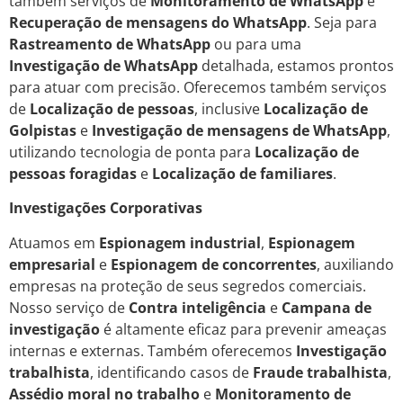
também serviços de
Monitoramento de WhatsApp
e
Recuperação de mensagens do WhatsApp
. Seja para
Rastreamento de WhatsApp
ou para uma
Investigação de WhatsApp
detalhada, estamos prontos
para atuar com precisão. Oferecemos também serviços
de
Localização de pessoas
, inclusive
Localização de
Golpistas
e
Investigação de mensagens de WhatsApp
,
utilizando tecnologia de ponta para
Localização de
pessoas foragidas
e
Localização de familiares
.
Investigações Corporativas
Atuamos em
Espionagem industrial
,
Espionagem
empresarial
e
Espionagem de concorrentes
, auxiliando
empresas na proteção de seus segredos comerciais.
Nosso serviço de
Contra inteligência
e
Campana de
investigação
é altamente eficaz para prevenir ameaças
internas e externas. Também oferecemos
Investigação
trabalhista
, identificando casos de
Fraude trabalhista
,
Assédio moral no trabalho
e
Monitoramento de