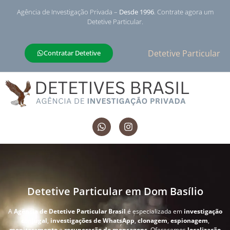
Agência de Investigação Privada –
Desde 1996
. Contrate agora um
Detetive Particular.
Detetive Particular
Contratar Detetive
Detetive Particular em Dom Basílio
A
Agência de Detetive Particular Brasil
é especializada em
investigação
conjugal
,
investigações de WhatsApp
,
clonagem
,
espionagem
,
monitoramento
e
recuperação de mensagens
. Oferecemos
localização