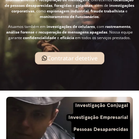
de pessoas desaparecidas
,
foragidas
e
golpistas
, além de
investigações
corporativas
, como
espionagem industrial
,
fraude trabalhista
e
monitoramento de funcionários
.
Atuamos também em
investigações de celulares
, com
rastreamento
,
análise forense
e
recuperação de mensagens apagadas
. Nossa equipe
garante
confidencialidade
e
eficácia
em todos os serviços prestados.
Contratar detetive