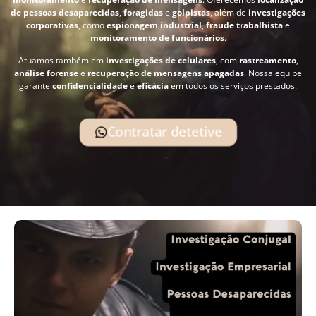
de pessoas desaparecidas
,
foragidas
e
golpistas
, além de
investigações
corporativas
, como
espionagem industrial
,
fraude trabalhista
e
monitoramento de funcionários
.
Atuamos também em
investigações de celulares
, com
rastreamento
,
análise forense
e
recuperação de mensagens apagadas
. Nossa equipe
garante
confidencialidade
e
eficácia
em todos os serviços prestados.
Contratar detetive