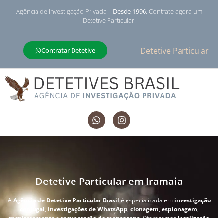
Agência de Investigação Privada –
Desde 1996
. Contrate agora um
Detetive Particular.
Detetive Particular
Contratar Detetive
Detetive Particular em Iramaia
A
Agência de Detetive Particular Brasil
é especializada em
investigação
conjugal
,
investigações de WhatsApp
,
clonagem
,
espionagem
,
monitoramento
e
recuperação de mensagens
. Oferecemos
localização