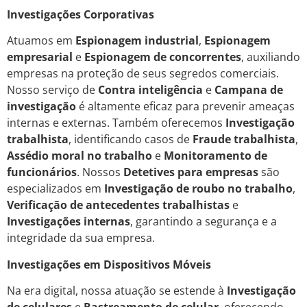
Investigações Corporativas
Atuamos em
Espionagem industrial
,
Espionagem
empresarial
e
Espionagem de concorrentes
, auxiliando
empresas na proteção de seus segredos comerciais.
Nosso serviço de
Contra inteligência
e
Campana de
investigação
é altamente eficaz para prevenir ameaças
internas e externas. Também oferecemos
Investigação
trabalhista
, identificando casos de
Fraude trabalhista
,
Assédio moral no trabalho
e
Monitoramento de
funcionários
. Nossos
Detetives para empresas
são
especializados em
Investigação de roubo no trabalho
,
Verificação de antecedentes trabalhistas
e
Investigações internas
, garantindo a segurança e a
integridade da sua empresa.
Investigações em Dispositivos Móveis
Na era digital, nossa atuação se estende à
Investigação
de celulares
e
Rastreamento de celular
, oferecendo