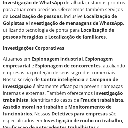
Investigação de WhatsApp
detalhada, estamos prontos
para atuar com precisão. Oferecemos também serviços
de
Localização de pessoas
, inclusive
Localização de
Golpistas
e
Investigação de mensagens de WhatsApp
,
utilizando tecnologia de ponta para
Localização de
pessoas foragidas
e
Localização de familiares
.
Investigações Corporativas
Atuamos em
Espionagem industrial
,
Espionagem
empresarial
e
Espionagem de concorrentes
, auxiliando
empresas na proteção de seus segredos comerciais.
Nosso serviço de
Contra inteligência
e
Campana de
investigação
é altamente eficaz para prevenir ameaças
internas e externas. Também oferecemos
Investigação
trabalhista
, identificando casos de
Fraude trabalhista
,
Assédio moral no trabalho
e
Monitoramento de
funcionários
. Nossos
Detetives para empresas
são
especializados em
Investigação de roubo no trabalho
,
Verificação de antecedentes trabalhistas
e