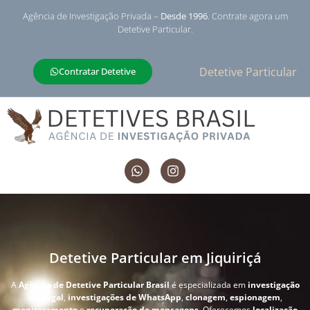
Agência de Investigação Privada –
Desde 1996
. Contrate agora um
Detetive Particular.
Detetive Particular
Contratar Detetive
Detetive Particular em Jiquiriçá
A
Agência de Detetive Particular Brasil
é especializada em
investigação
conjugal
,
investigações de WhatsApp
,
clonagem
,
espionagem
,
monitoramento
e
recuperação de mensagens
. Oferecemos
localização