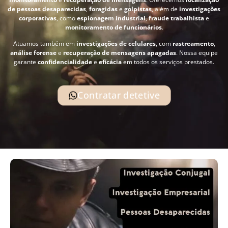
de pessoas desaparecidas
,
foragidas
e
golpistas
, além de
investigações
corporativas
, como
espionagem industrial
,
fraude trabalhista
e
monitoramento de funcionários
.
Atuamos também em
investigações de celulares
, com
rastreamento
,
análise forense
e
recuperação de mensagens apagadas
. Nossa equipe
garante
confidencialidade
e
eficácia
em todos os serviços prestados.
Contratar detetive