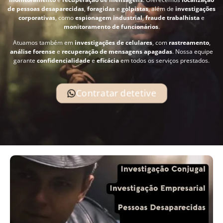
de pessoas desaparecidas
,
foragidas
e
golpistas
, além de
investigações
corporativas
, como
espionagem industrial
,
fraude trabalhista
e
monitoramento de funcionários
.
Atuamos também em
investigações de celulares
, com
rastreamento
,
análise forense
e
recuperação de mensagens apagadas
. Nossa equipe
garante
confidencialidade
e
eficácia
em todos os serviços prestados.
Contratar detetive