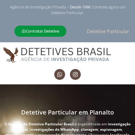
Agência de Investigação Privada –
Desde 1996
. Contrate agora um
Detetive Particular.
Detetive Particular
Contratar Detetive
Detetive Particular em Planalto
A
Agência de Detetive Particular Brasil
é especializada em
investigação
conjugal
,
investigações de WhatsApp
,
clonagem
,
espionagem
,
monitoramento
e
recuperação de mensagens
. Oferecemos
localização