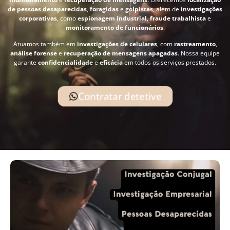
de pessoas desaparecidas
,
foragidas
e
golpistas
, além de
investigações
corporativas
, como
espionagem industrial
,
fraude trabalhista
e
monitoramento de funcionários
.
Atuamos também em
investigações de celulares
, com
rastreamento
,
análise forense
e
recuperação de mensagens apagadas
. Nossa equipe
garante
confidencialidade
e
eficácia
em todos os serviços prestados.
Contratar detetive