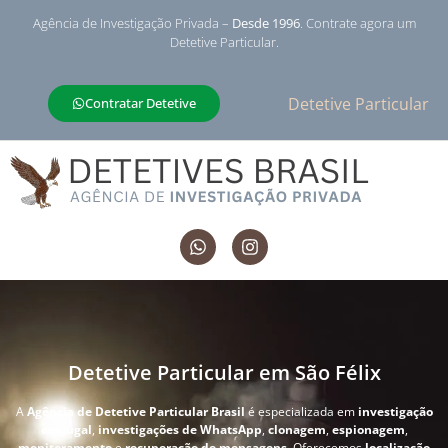
Agência de Investigação Privada –
Desde 1996
. Contrate agora um
Detetive Particular.
Detetive Particular
Contratar Detetive
Detetive Particular em São Félix
A
Agência de Detetive Particular Brasil
é especializada em
investigação
conjugal
,
investigações de WhatsApp
,
clonagem
,
espionagem
,
monitoramento
e
recuperação de mensagens
. Oferecemos
localização