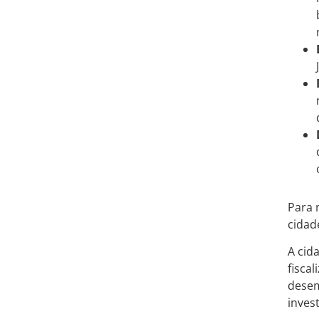
Para 
cidad
A cid
fisca
desem
inves