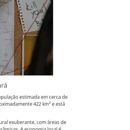
ará
pulação estimada em cerca de
proximadamente 422 km² e está
ural exuberante, com áreas de
orâmicas. A economia local é