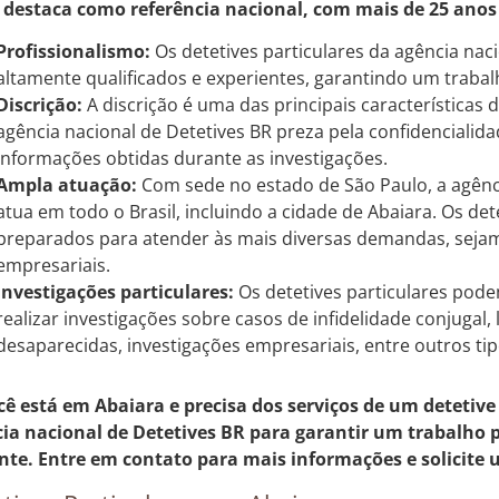
 destaca como referência nacional, com mais de 25 anos
Profissionalismo:
Os detetives particulares da agência nac
altamente qualificados e experientes, garantindo um trabalho
Discrição:
A discrição é uma das principais características d
agência nacional de Detetives BR preza pela confidencialida
informações obtidas durante as investigações.
Ampla atuação:
Com sede no estado de São Paulo, a agênci
atua em todo o Brasil, incluindo a cidade de Abaiara. Os det
preparados para atender às mais diversas demandas, sejam 
empresariais.
Investigações particulares:
Os detetives particulares pod
realizar investigações sobre casos de infidelidade conjugal,
desaparecidas, investigações empresariais, entre outros t
cê está em Abaiara e precisa dos serviços de um detetive
ia nacional de Detetives BR para garantir um trabalho pr
ente. Entre em contato para mais informações e solicit