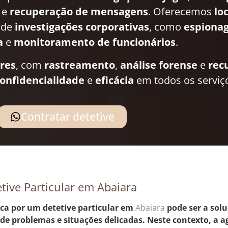
e
recuperação de mensagens
. Oferecemos
lo
 de
investigações corporativas
, como
espionag
a
e
monitoramento de funcionários
.
ares
, com
rastreamento
,
análise forense
e
rec
onfidencialidade
e
eficácia
em todos os serviç
Contratar detetive
tive Particular em Abaiara
ca por um detetive particular em
Abaiara
pode ser a solu
 de problemas e situações delicadas. Neste contexto, a a