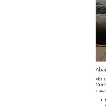
Abai
Abaia
10 mi
situa