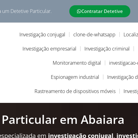
a um Detetive Particular.
Contratar Detetive
Investigação conjugal
clone-de-whatsapp
Locali
Investigação empresarial
Investigação criminal
Monitoramento digital
investigacao
Espionagem industrial
Investigação 
Rastreamento de dispositivos móveis
Invest
 Particular em Abaiara
especializada em
investigação conjugal
,
invest