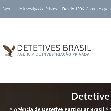
Agência de Investigação Privada –
Desde 1996
. Contrate agor
Detetive
A
Agência de Detetive Particular Brasil
é 