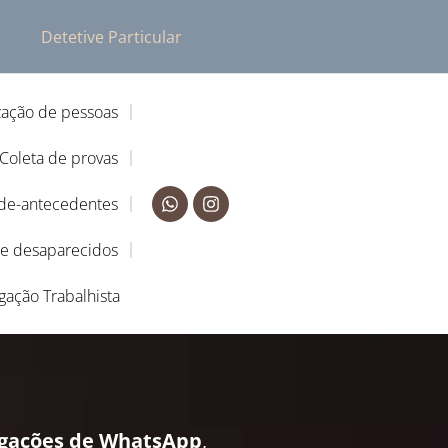
Detetive Particular
zação de pessoas
Coleta de provas
-de-antecedentes
de desaparecidos
igação Trabalhista
igações de WhatsApp
,