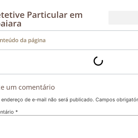
tetive Particular em
aiara
Rastreamento de dispositivos móveis
nteúdo da página
xe um comentário
 endereço de e-mail não será publicado.
Campos obrigató
ntário
*