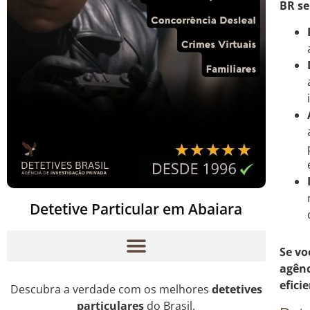
BR se
Detetive Particular em Abaiara
Se vo
agênc
efici
Descubra a verdade com os melhores
detetives
particulares
do Brasil.