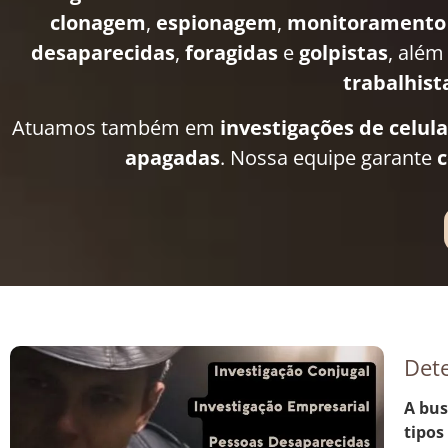
clonagem
,
espionagem
,
monitoramento
desaparecidas
,
foragidas
e
golpistas
, além
trabalhist
Atuamos também em
investigações de celul
apagadas
. Nossa equipe garante
c
Dete
A bus
tipos