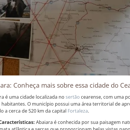
ara: Conheça mais sobre essa cidade do Ce
ra é uma cidade localizada no
sertão
cearense, com uma po
l habitantes. O município possui uma área territorial de a
do a cerca de 520 km da capital
Fortaleza
.
Características:
Abaiara é conhecida por sua paisagem nat
mata atlântica e serras que proporcionam belas vistas pan