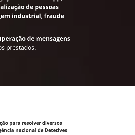
calização de pessoas
em industrial
,
fraude
uperação de mensagens
os prestados.
ção para resolver diversos
gência nacional de Detetives