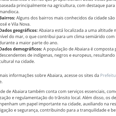
baseada principalmente na agricultura, com destaque para o 
mandioca.
Bairros:
Alguns dos bairros mais conhecidos da cidade são C
José e Vila Nova.
Dados geográficos:
Abaiara está localizada a uma altitude
nível do mar, o que contribui para um clima semiárido com
durante a maior parte do ano.
Dados demográficos:
A população de Abaiara é composta 
descendentes de indígenas, negros e europeus, resultando
cultural na cidade.
mais informações sobre Abaiara, acesse os sites da
Prefeitu
e.
ade de Abaiara também conta com serviços essenciais, co
lização e regulamentação do trânsito local. Além disso, os de
penham um papel importante na cidade, auxiliando na res
tigação e segurança, contribuindo para a tranquilidade e b