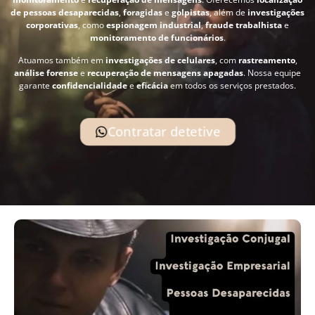
de pessoas desaparecidas
,
foragidas
e
golpistas
, além de
investigações
corporativas
, como
espionagem industrial
,
fraude trabalhista
e
monitoramento de funcionários
.
Atuamos também em
investigações de celulares
, com
rastreamento
,
análise forense
e
recuperação de mensagens apagadas
. Nossa equipe
garante
confidencialidade
e
eficácia
em todos os serviços prestados.
Contratar detetive