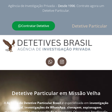
Agência de Investigação Privada –
Desde 1996
. Contrate agora um
Detetive Particular.
Detetive Particular
Contratar Detetive
Detetive Particular em Missão Velha
A
Agência de Detetive Particular Brasil
é especializada em
investigação
conjugal
,
investigações de WhatsApp
,
clonagem
,
espionagem
,
monitoramento
e
recuperação de mensagens
. Oferecemos
localização