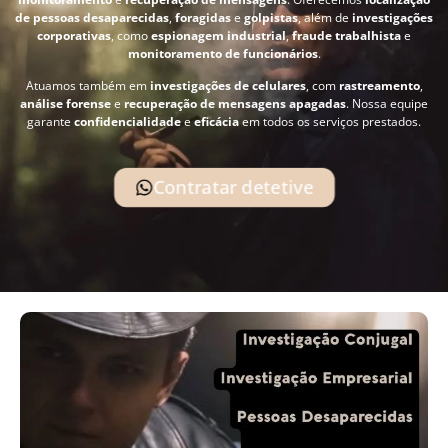
de pessoas desaparecidas
,
foragidas
e
golpistas
, além de
investigações
corporativas
, como
espionagem industrial
,
fraude trabalhista
e
monitoramento de funcionários
.
Atuamos também em
investigações de celulares
, com
rastreamento
,
análise forense
e
recuperação de mensagens apagadas
. Nossa equipe
garante
confidencialidade
e
eficácia
em todos os serviços prestados.
Contratar detetive