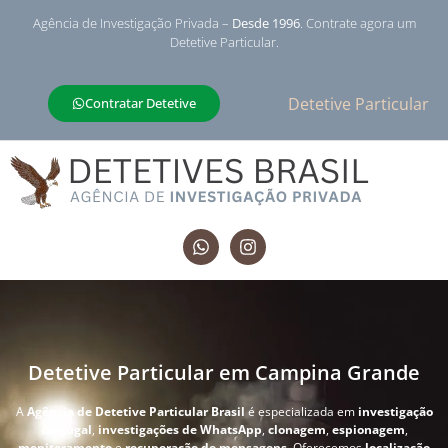
Agência de Investigação Privada –
Desde 1996
. Contrate agora um
Detetive Particular.
Detetive Particular
Contratar Detetive
Detetive Particular em Campina Grande
A
Agência de Detetive Particular Brasil
é especializada em
investigação
conjugal
,
investigações de WhatsApp
,
clonagem
,
espionagem
,
monitoramento
e
recuperação de mensagens
. Oferecemos
localização