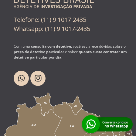
Telefone: (11) 9 1017-2435
Whatsapp: (11) 9 1017-2435
Com uma
consulta com detetive
, você esclarece dúvidas sobre o
preço do detetive particular
e saber
quanto custa contratar um
detetive particular por dia
.
RR
AP
AM
PA
RN
MA
CE
PB