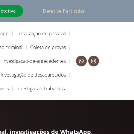
Detetive
Detetive Particular
sapp
Localização de pessoas
ão criminal
Coleta de provas
investigacao-de-antecedentes
Investigação de desaparecidos
veis
Investigação Trabalhista
gal
,
investigações de WhatsApp
,