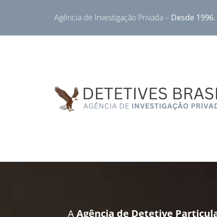
Agência de Investigação Privada –
Desde 1996
.
A
Agência de Detetive Particula