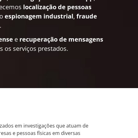
recemos
localização de pessoas
mo
espionagem industrial
,
fraude
.
rense
e
recuperação de mensagens
 os serviços prestados.
alizados em investigações que atuam de
sas e pessoas físicas em diversas