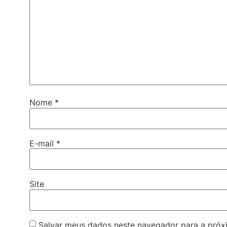
Nome
*
E-mail
*
Site
Salvar meus dados neste navegador para a próx