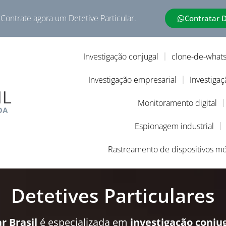
 Contrate agora um Detetive Particular.
Contratar 
Investigação conjugal
clone-de-what
Investigação empresarial
Investigaç
Monitoramento digital
Espionagem industrial
Rastreamento de dispositivos mó
Detetives Particulares
r Brasil
é especializada em
investigação conju