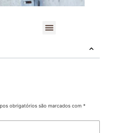
Rastreamento de dispositivos móveis
os obrigatórios são marcados com
*