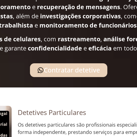
toramento
e
recuperação de mensagens
. Ofe
istas
, além de
investigações corporativas
, co
trabalhista
e
monitoramento de funcionários
s de celulares
, com
rastreamento
,
análise fo
pe garante
confidencialidade
e
eficácia
em todos
Contratar detetive
Detetives Particulares
Os detetives particulares são profissionais especi
forma independente, prestando serviços para empre