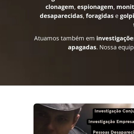
clonagem
,
espionagem
,
moni
desaparecidas
,
foragidas
e
golp
Atuamos também em
investigaçõe
apagadas
. Nossa equi