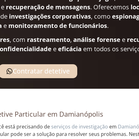
e
recuperação de mensagens
. Oferecemos
lo
 de
investigações corporativas
, como
espionag
a
e
monitoramento de funcionários
.
ares
, com
rastreamento
,
análise forense
e
rec
onfidencialidade
e
eficácia
em todos os serviç
Contratar detetive
tive Particular em Damianópolis
cê está precisando de
serviços de investigação
em
Damianó
cular pode ser a solução para resolver seus problemas. Nes