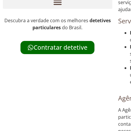
servi
ajuda
Serv
Descubra a verdade com os melhores
detetives
particulares
do Brasil.
Contratar detetive
Agên
A Agê
parti
conta