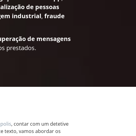
calização de pessoas
em industrial
,
fraude
uperação de mensagens
os prestados.
polis
, contar com um detetive
te texto, vamos abordar os