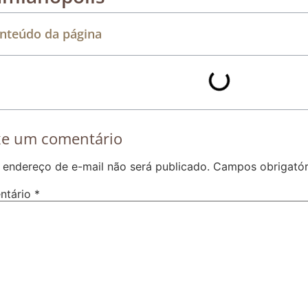
Rastreamento de dispositivos móveis
nteúdo da página
xe um comentário
 endereço de e-mail não será publicado.
Campos obrigató
ntário
*