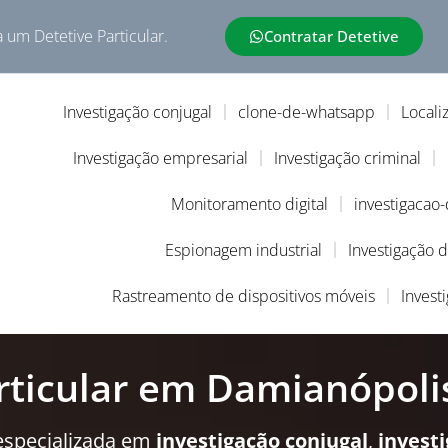
a um Detetive Particular.
Contratar Detetive
Investigação conjugal
clone-de-whatsapp
Locali
Investigação empresarial
Investigação criminal
Monitoramento digital
investigacao
Espionagem industrial
Investigação 
Rastreamento de dispositivos móveis
Invest
rticular em Damianópoli
especializada em
investigação conjugal
,
invest