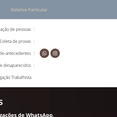
Detetive Particular
zação de pessoas
Coleta de provas
-de-antecedentes
de desaparecidos
igação Trabalhista
s
igações de WhatsApp
,