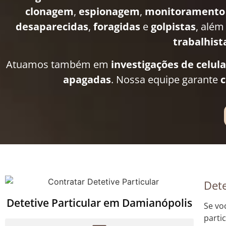
clonagem
,
espionagem
,
monitoramento
desaparecidas
,
foragidas
e
golpistas
, além
trabalhist
Atuamos também em
investigações de celul
apagadas
. Nossa equipe garante
c
Dete
Detetive Particular em Damianópolis
Se vo
parti