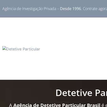
Agência de Investigação Privada –
Desde 1996
. Contrate agor
Detetive Pa
A
Agência de Detetive Particular Brasil
é 