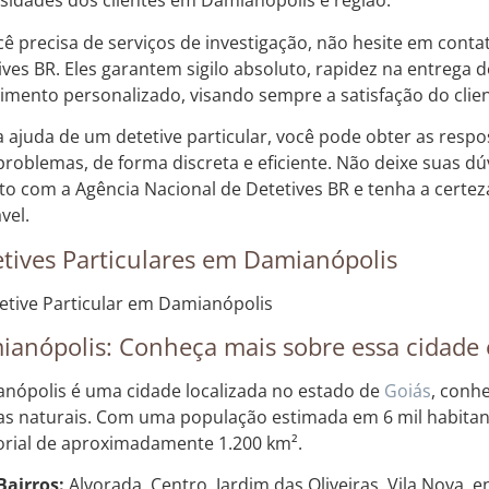
sidades dos clientes em Damianópolis e região.
cê precisa de serviços de investigação, não hesite em conta
ives BR. Eles garantem sigilo absoluto, rapidez na entrega 
imento personalizado, visando sempre a satisfação do clien
 ajuda de um detetive particular, você pode obter as respo
problemas, de forma discreta e eficiente. Não deixe suas d
to com a Agência Nacional de Detetives BR e tenha a certez
vel.
tives Particulares em Damianópolis
ianópolis: Conheça mais sobre essa cidade
nópolis é uma cidade localizada no estado de
Goiás
, conh
as naturais. Com uma população estimada em 6 mil habitan
torial de aproximadamente 1.200 km².
Bairros:
Alvorada, Centro, Jardim das Oliveiras, Vila Nova, e