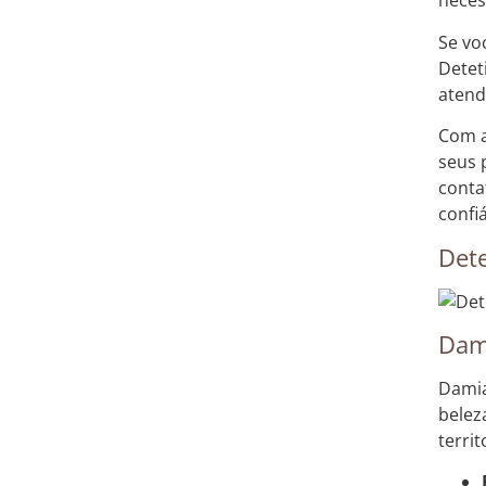
neces
Se vo
Detet
atend
Com a
seus 
conta
confiá
Dete
Dam
Damia
belez
terri