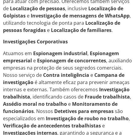
para atuar com precisão. Oferecemos também serviços
de
Localização de pessoas
, inclusive
Localização de
Golpistas
e
Investigação de mensagens de WhatsApp
,
utilizando tecnologia de ponta para
Localização de
pessoas foragidas
e
Localização de familiares
.
Investigações Corporativas
Atuamos em
Espionagem industrial
,
Espionagem
empresarial
e
Espionagem de concorrentes
, auxiliando
empresas na proteção de seus segredos comerciais.
Nosso serviço de
Contra inteligência
e
Campana de
investigação
é altamente eficaz para prevenir ameaças
internas e externas. Também oferecemos
Investigação
trabalhista
, identificando casos de
Fraude trabalhista
,
Assédio moral no trabalho
e
Monitoramento de
funcionários
. Nossos
Detetives para empresas
são
especializados em
Investigação de roubo no trabalho
,
Verificação de antecedentes trabalhistas
e
Investigações internas
, garantindo a segurança e a