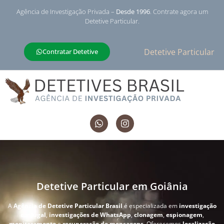
Agência de Investigação Privada –
Desde 1996
. Contrate agora um
Detetive Particular.
Detetive Particular
Contratar Detetive
Detetive Particular em Goiânia
A
Agência de Detetive Particular Brasil
é especializada em
investigação
conjugal
,
investigações de WhatsApp
,
clonagem
,
espionagem
,
monitoramento
e
recuperação de mensagens
. Oferecemos
localização