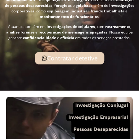
de pessoas desaparecidas
,
foragidas
e
golpistas
, além de
investigações
corporativas
, como
espionagem industrial
,
fraude trabalhista
e
monitoramento de funcionários
.
Atuamos também em
investigações de celulares
, com
rastreamento
,
análise forense
e
recuperação de mensagens apagadas
. Nossa equipe
garante
confidencialidade
e
eficácia
em todos os serviços prestados.
Contratar detetive