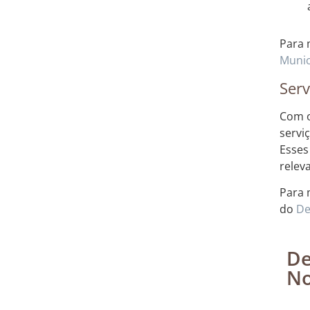
Para 
Munic
Serv
Com o
servi
Esses
relev
Para 
do
De
De
No