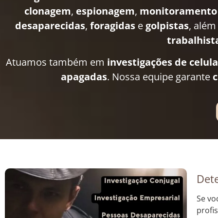
clonagem
,
espionagem
,
monitoramento
desaparecidas
,
foragidas
e
golpistas
, além
trabalhist
Atuamos também em
investigações de celul
apagadas
. Nossa equipe garante
c
Dete
Se vo
profi