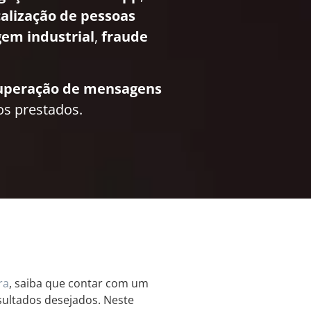
calização de pessoas
em industrial
,
fraude
uperação de mensagens
os prestados.
ra
, saiba que contar com um
esultados desejados. Neste