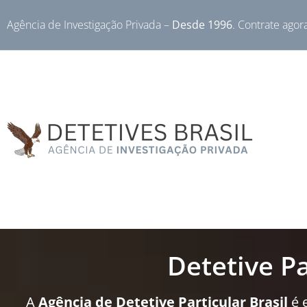
Agência de Investigação Privada –
Desde 1996
. Contrate agor
Detetive P
A
Agência de Detetive Particular Brasil
é 