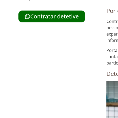
Por 
Contratar detetive
Contr
pesso
exper
infor
Porta
conta
parti
Dete