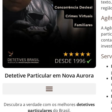
texto
regiã
Agên
A Agê
parti
conta
inves
Serv
Detetive Particular em Nova Aurora
Descubra a verdade com os melhores
detetives
particulares
do Brasil.