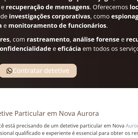
e
recuperação de mensagens
. Oferecemos
lo
 de
investigações corporativas
, como
espionag
a
e
monitoramento de funcionários
.
ares
, com
rastreamento
,
análise forense
e
rec
onfidencialidade
e
eficácia
em todos os serviç
Contratar detetive
tive Particular em Nova Aurora
cê está precisando de um detetive particular em Nova
Auro
ssional qualificado e experiente é essencial para obter os r