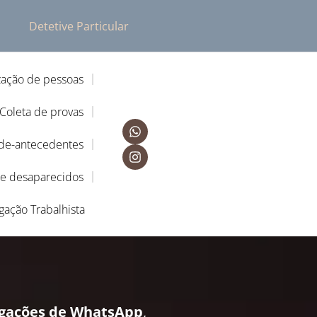
Detetive Particular
zação de pessoas
Coleta de provas
-de-antecedentes
de desaparecidos
igação Trabalhista
a
igações de WhatsApp
,