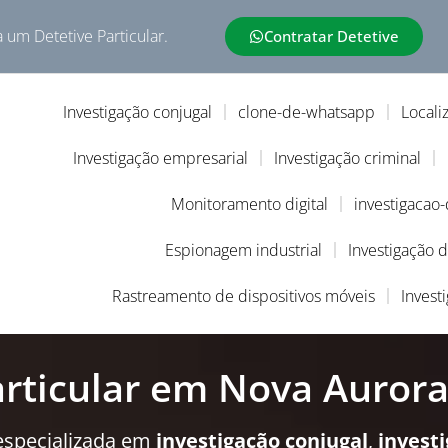
a um Detetive Particular.
Contratar Detetive
Investigação conjugal
clone-de-whatsapp
Locali
Investigação empresarial
Investigação criminal
Monitoramento digital
investigacao
Espionagem industrial
Investigação 
Rastreamento de dispositivos móveis
Invest
articular em Nova Auror
especializada em
investigação conjugal
,
invest