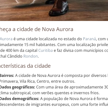
heça a cidade de Nova Aurora
Aurora
é uma cidade localizada no estado do
Paraná
, com
imadamente 15 mil habitantes. Com uma localização privileg
 de 400 km da capital
Curitiba
e faz divisa com municípios 
chal Cândido
Rondon
.
cterísticas da cidade
Bairros:
A cidade de Nova Aurora é composta por diversos 
Primavera, Vila Rica, Centro, entre outros.
Dados geográficos:
Com uma área de aproximadamente 300
clima subtropical, com verões quentes e invernos frios.
Dados demográficos:
A população de Nova Aurora é forma
descendentes de imigrantes europeus, com uma forte influên