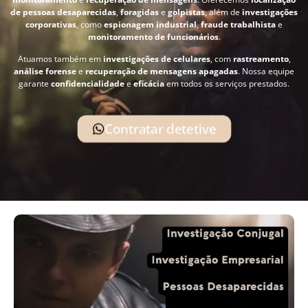
de pessoas desaparecidas
,
foragidas
e
golpistas
, além de
investigações
corporativas
, como
espionagem industrial
,
fraude trabalhista
e
monitoramento de funcionários
.
Atuamos também em
investigações de celulares
, com
rastreamento
,
análise forense
e
recuperação de mensagens apagadas
. Nossa equipe
garante
confidencialidade
e
eficácia
em todos os serviços prestados.
Contratar detetive