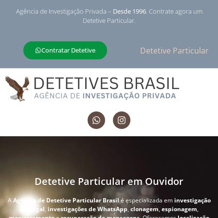
Agência de Investigação Privada –
Desde 1996
. Contrate agora um
Detetive Particular.
Detetive Particular
Contratar Detetive
Detetive Particular em Ouvidor
A
Agência de Detetive Particular Brasil
é especializada em
investigação
conjugal
,
investigações de WhatsApp
,
clonagem
,
espionagem
,
monitoramento
e
recuperação de mensagens
. Oferecemos
localização