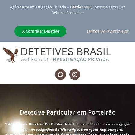
Agência de Investigação Privada –
Desde 1996
. Contrate agora um
Detetive Particular.
Detetive Particular
Contratar Detetive
Detetive Particular em Porteirão
A
Agência de Detetive Particular Brasil
é especializada em
investigação
conjugal
,
investigações de WhatsApp
,
clonagem
,
espionagem
,
monitoramento
e
recuperação de mensagens
. Oferecemos
localização