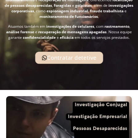
de pessoas desaparecidas
,
foragidas
e
golpistas
, além de
investigações
corporativas
, como
espionagem industrial
,
fraude trabalhista
e
monitoramento de funcionários
.
Atuamos também em
investigações de celulares
, com
rastreamento
,
análise forense
e
recuperação de mensagens apagadas
. Nossa equipe
garante
confidencialidade
e
eficácia
em todos os serviços prestados.
Contratar detetive