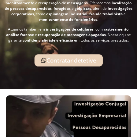
monitoramento
e
recuperação de mensagens
. Oferecemos
localização
de pessoas desaparecidas
,
foragidas
e
golpistas
, além de
investigações
corporativas
, como
espionagem industrial
,
fraude trabalhista
e
monitoramento de funcionários
.
Atuamos também em
investigações de celulares
, com
rastreamento
,
análise forense
e
recuperação de mensagens apagadas
. Nossa equipe
garante
confidencialidade
e
eficácia
em todos os serviços prestados.
Contratar detetive