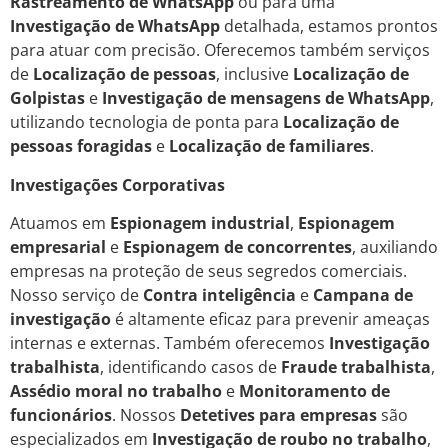
Rastreamento de WhatsApp
ou para uma
Investigação de WhatsApp
detalhada, estamos prontos
para atuar com precisão. Oferecemos também serviços
de
Localização de pessoas
, inclusive
Localização de
Golpistas
e
Investigação de mensagens de WhatsApp
,
utilizando tecnologia de ponta para
Localização de
pessoas foragidas
e
Localização de familiares
.
Investigações Corporativas
Atuamos em
Espionagem industrial
,
Espionagem
empresarial
e
Espionagem de concorrentes
, auxiliando
empresas na proteção de seus segredos comerciais.
Nosso serviço de
Contra inteligência
e
Campana de
investigação
é altamente eficaz para prevenir ameaças
internas e externas. Também oferecemos
Investigação
trabalhista
, identificando casos de
Fraude trabalhista
,
Assédio moral no trabalho
e
Monitoramento de
funcionários
. Nossos
Detetives para empresas
são
especializados em
Investigação de roubo no trabalho
,