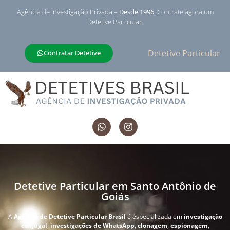
Agência de Investigação Privada –
Desde 1996
. Contrate agora um
Detetive Particular.
Detetive Particular
Contratar Detetive
Detetive Particular em Santo Antônio de
Goiás
A
Agência de Detetive Particular Brasil
é especializada em
investigação
conjugal
,
investigações de WhatsApp
,
clonagem
,
espionagem
,