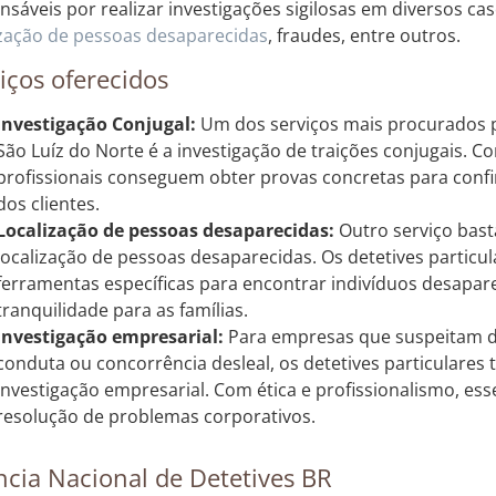
nsáveis por realizar investigações sigilosas em diversos ca
ização de pessoas desaparecidas
, fraudes, entre outros.
iços oferecidos
Investigação Conjugal:
Um dos serviços mais procurados p
São Luíz do Norte é a investigação de traições conjugais. Co
profissionais conseguem obter provas concretas para confi
dos clientes.
Localização de pessoas desaparecidas:
Outro serviço bast
localização de pessoas desaparecidas. Os detetives particula
ferramentas específicas para encontrar indivíduos desapare
tranquilidade para as famílias.
Investigação empresarial:
Para empresas que suspeitam de
conduta ou concorrência desleal, os detetives particulare
investigação empresarial. Com ética e profissionalismo, ess
resolução de problemas corporativos.
cia Nacional de Detetives BR