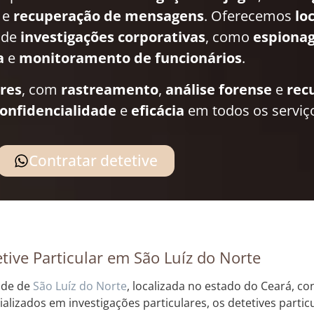
e
recuperação de mensagens
. Oferecemos
lo
 de
investigações corporativas
, como
espionag
a
e
monitoramento de funcionários
.
ares
, com
rastreamento
,
análise forense
e
rec
onfidencialidade
e
eficácia
em todos os serviç
Contratar detetive
tive Particular em São Luíz do Norte
ade de
São Luíz do Norte
, localizada no estado do Ceará, co
ializados em investigações particulares, os detetives particu