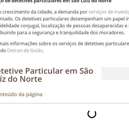
ço de detetives particulares em São Luíz do Norte
 crescimento da cidade, a demanda por
serviços de invest
tado. Os detetives particulares desempenham um papel i
fidelidade conjugal, localização de pessoas desaparecidas e
ibuindo para a segurança e tranquilidade dos moradores.
mais informações sobre os serviços de detetives particular
e do
Detran de Goiás
.
tetive Particular em São
íz do Norte
Rastreamento de dispositivos móveis
nteúdo da página