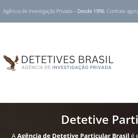
Agência de Investigação Privada –
Desde 1996
. Contrate agor
Detetive Part
A
Agência de Detetive Particular Brasil
é 