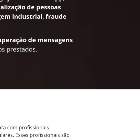
calização de pessoas
em industrial
,
fraude
uperação de mensagens
os prestados.
nta com profissionais
lares. Esses profissionais são