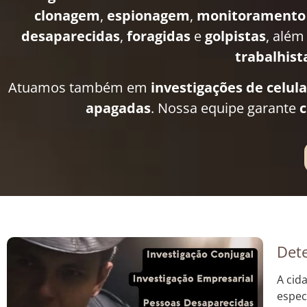
clonagem
,
espionagem
,
monitoramento
desaparecidas
,
foragidas
e
golpistas
, além
trabalhist
Atuamos também em
investigações de celul
apagadas
. Nossa equipe garante
c
Dete
A cid
espec