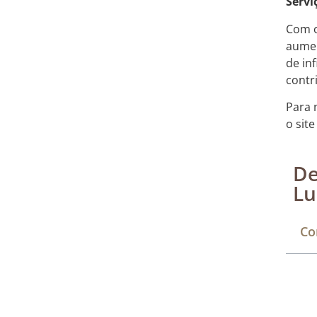
Servi
Com o
aumen
de in
contr
Para 
o sit
De
Lu
Co