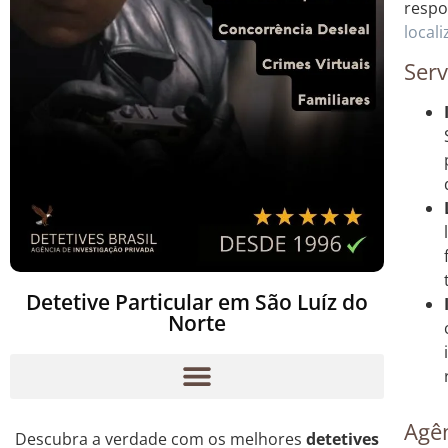
respo
local
Serv
Detetive Particular em São Luíz do
Norte
Agên
Descubra a verdade com os melhores
detetives