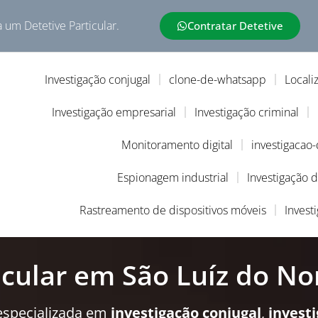
a um Detetive Particular.
Contratar Detetive
Investigação conjugal
clone-de-whatsapp
Locali
Investigação empresarial
Investigação criminal
Monitoramento digital
investigacao
Espionagem industrial
Investigação 
Rastreamento de dispositivos móveis
Invest
icular em São Luíz do No
especializada em
investigação conjugal
,
invest