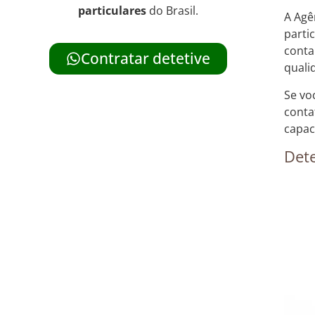
particulares
do Brasil.
A Agê
parti
conta
Contratar detetive
quali
Se vo
conta
capac
Dete