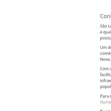
Con
São L
e qua
possu
Um do
comér
Nova.
Com u
facil
infra
popul
Para 
Norte