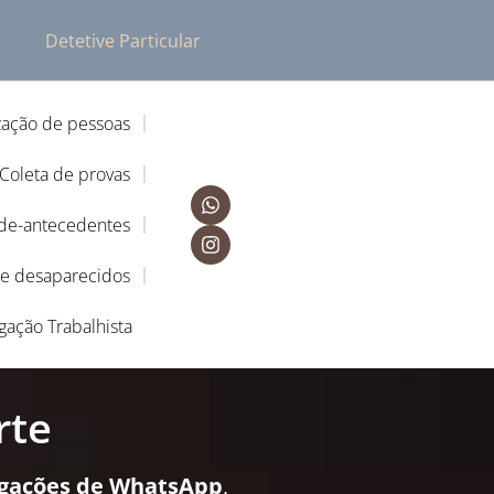
Detetive Particular
zação de pessoas
Coleta de provas
-de-antecedentes
de desaparecidos
igação Trabalhista
rte
igações de WhatsApp
,