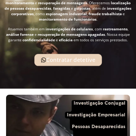
monitoramento
e
recuperação de mensagens
. Oferecemos
localização
de pessoas desaparecidas
,
foragidas
e
golpistas
, além de
investigações
corporativas
, como
espionagem industrial
,
fraude trabalhista
e
monitoramento de funcionários
.
Atuamos também em
investigações de celulares
, com
rastreamento
,
análise forense
e
recuperação de mensagens apagadas
. Nossa equipe
garante
confidencialidade
e
eficácia
em todos os serviços prestados.
Contratar detetive