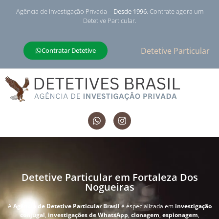
Agência de Investigação Privada –
Desde 1996
. Contrate agora um
Detetive Particular.
Detetive Particular
Contratar Detetive
Detetive Particular em Fortaleza Dos
Nogueiras
A
Agência de Detetive Particular Brasil
é especializada em
investigação
conjugal
,
investigações de WhatsApp
,
clonagem
,
espionagem
,