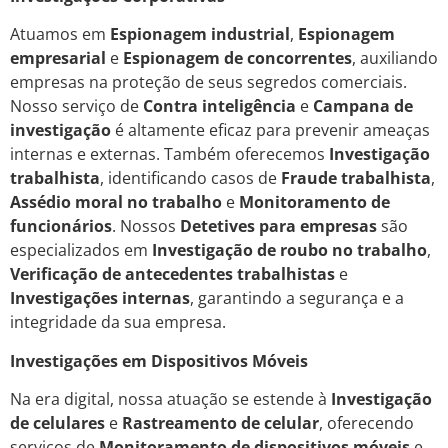
Atuamos em
Espionagem industrial
,
Espionagem
empresarial
e
Espionagem de concorrentes
, auxiliando
empresas na proteção de seus segredos comerciais.
Nosso serviço de
Contra inteligência
e
Campana de
investigação
é altamente eficaz para prevenir ameaças
internas e externas. Também oferecemos
Investigação
trabalhista
, identificando casos de
Fraude trabalhista
,
Assédio moral no trabalho
e
Monitoramento de
funcionários
. Nossos
Detetives para empresas
são
especializados em
Investigação de roubo no trabalho
,
Verificação de antecedentes trabalhistas
e
Investigações internas
, garantindo a segurança e a
integridade da sua empresa.
Investigações em Dispositivos Móveis
Na era digital, nossa atuação se estende à
Investigação
de celulares
e
Rastreamento de celular
, oferecendo
serviços de
Monitoramento de dispositivos móveis
e