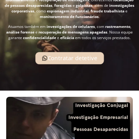
de pessoas desaparecidas
,
foragidas
e
golpistas
, além de
investigações
corporativas
, como
espionagem industrial
,
fraude trabalhista
e
monitoramento de funcionários
.
Atuamos também em
investigações de celulares
, com
rastreamento
,
análise forense
e
recuperação de mensagens apagadas
. Nossa equipe
garante
confidencialidade
e
eficácia
em todos os serviços prestados.
Contratar detetive