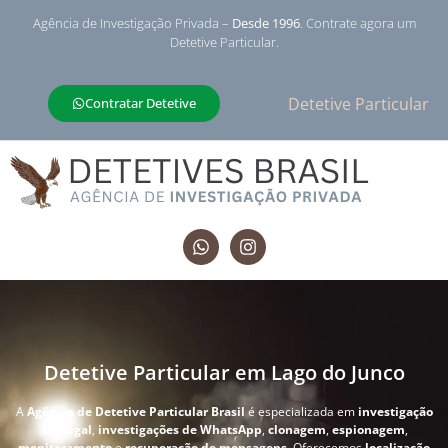
Agência de Investigação Privada –
Desde 1996
. Contrate agora um
Detetive Particular.
Detetive Particular
Contratar Detetive
Detetive Particular em Lago do Junco
A
Agência de Detetive Particular Brasil
é especializada em
investigação
conjugal
,
investigações de WhatsApp
,
clonagem
,
espionagem
,
monitoramento
e
recuperação de mensagens
. Oferecemos
localização