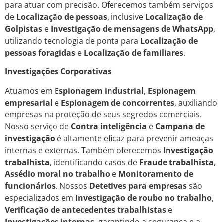
para atuar com precisão. Oferecemos também serviços
de
Localização de pessoas
, inclusive
Localização de
Golpistas
e
Investigação de mensagens de WhatsApp
,
utilizando tecnologia de ponta para
Localização de
pessoas foragidas
e
Localização de familiares
.
Investigações Corporativas
Atuamos em
Espionagem industrial
,
Espionagem
empresarial
e
Espionagem de concorrentes
, auxiliando
empresas na proteção de seus segredos comerciais.
Nosso serviço de
Contra inteligência
e
Campana de
investigação
é altamente eficaz para prevenir ameaças
internas e externas. Também oferecemos
Investigação
trabalhista
, identificando casos de
Fraude trabalhista
,
Assédio moral no trabalho
e
Monitoramento de
funcionários
. Nossos
Detetives para empresas
são
especializados em
Investigação de roubo no trabalho
,
Verificação de antecedentes trabalhistas
e
Investigações internas
, garantindo a segurança e a