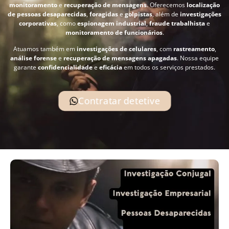
monitoramento
e
recuperação de mensagens
. Oferecemos
localização
de pessoas desaparecidas
,
foragidas
e
golpistas
, além de
investigações
corporativas
, como
espionagem industrial
,
fraude trabalhista
e
monitoramento de funcionários
.
Atuamos também em
investigações de celulares
, com
rastreamento
,
análise forense
e
recuperação de mensagens apagadas
. Nossa equipe
garante
confidencialidade
e
eficácia
em todos os serviços prestados.
Contratar detetive