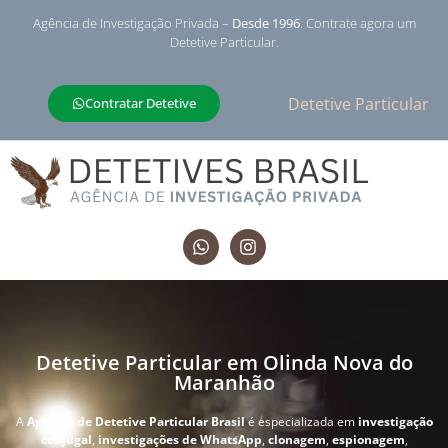
Agência de Investigação Privada –
Desde 1996
. Contrate agora um
Detetive Particular.
Detetive Particular
Contratar Detetive
Detetive Particular em Olinda Nova do
Maranhão
A
Agência de Detetive Particular Brasil
é especializada em
investigação
conjugal
,
investigações de WhatsApp
,
clonagem
,
espionagem
,