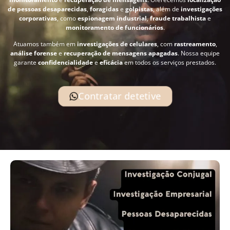
de pessoas desaparecidas
,
foragidas
e
golpistas
, além de
investigações
corporativas
, como
espionagem industrial
,
fraude trabalhista
e
monitoramento de funcionários
.
Atuamos também em
investigações de celulares
, com
rastreamento
,
análise forense
e
recuperação de mensagens apagadas
. Nossa equipe
garante
confidencialidade
e
eficácia
em todos os serviços prestados.
Contratar detetive