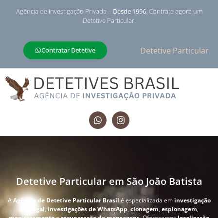
Agência de Investigação Privada –
Desde 1996
. Contrate agora um
Detetive Particular.
Detetive Particular
Contratar Detetive
Detetive Particular em São João Batista
A
Agência de Detetive Particular Brasil
é especializada em
investigação
conjugal
,
investigações de WhatsApp
,
clonagem
,
espionagem
,
monitoramento
e
recuperação de mensagens
. Oferecemos
localização