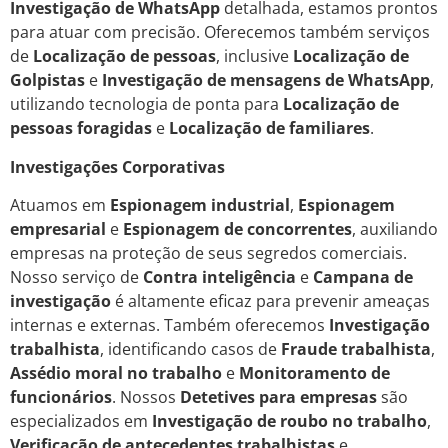
Investigação de WhatsApp
detalhada, estamos prontos
para atuar com precisão. Oferecemos também serviços
de
Localização de pessoas
, inclusive
Localização de
Golpistas
e
Investigação de mensagens de WhatsApp
,
utilizando tecnologia de ponta para
Localização de
pessoas foragidas
e
Localização de familiares
.
Investigações Corporativas
Atuamos em
Espionagem industrial
,
Espionagem
empresarial
e
Espionagem de concorrentes
, auxiliando
empresas na proteção de seus segredos comerciais.
Nosso serviço de
Contra inteligência
e
Campana de
investigação
é altamente eficaz para prevenir ameaças
internas e externas. Também oferecemos
Investigação
trabalhista
, identificando casos de
Fraude trabalhista
,
Assédio moral no trabalho
e
Monitoramento de
funcionários
. Nossos
Detetives para empresas
são
especializados em
Investigação de roubo no trabalho
,
Verificação de antecedentes trabalhistas
e