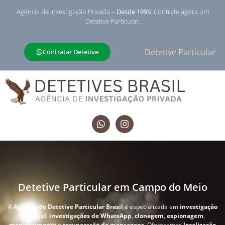
Agência de Investigação Privada –
Desde 1996
. Contrate agora um
Detetive Particular.
Detetive Particular
Contratar Detetive
Detetive Particular em Campo do Meio
A
Agência de Detetive Particular Brasil
é especializada em
investigação
conjugal
,
investigações de WhatsApp
,
clonagem
,
espionagem
,
monitoramento
e
recuperação de mensagens
. Oferecemos
localização