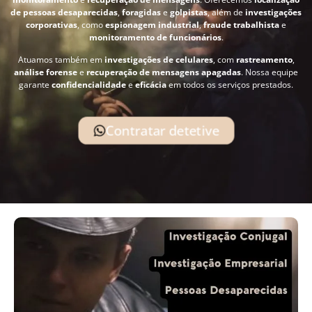
de pessoas desaparecidas
,
foragidas
e
golpistas
, além de
investigações
corporativas
, como
espionagem industrial
,
fraude trabalhista
e
monitoramento de funcionários
.
Atuamos também em
investigações de celulares
, com
rastreamento
,
análise forense
e
recuperação de mensagens apagadas
. Nossa equipe
garante
confidencialidade
e
eficácia
em todos os serviços prestados.
Contratar detetive