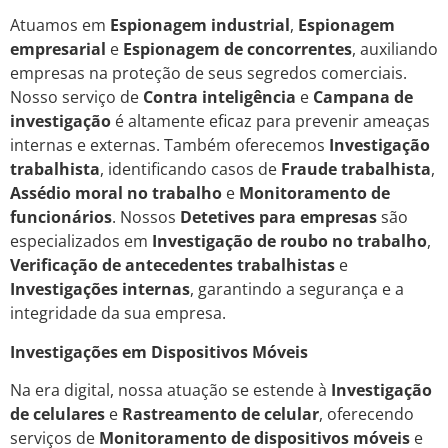
Atuamos em
Espionagem industrial
,
Espionagem
empresarial
e
Espionagem de concorrentes
, auxiliando
empresas na proteção de seus segredos comerciais.
Nosso serviço de
Contra inteligência
e
Campana de
investigação
é altamente eficaz para prevenir ameaças
internas e externas. Também oferecemos
Investigação
trabalhista
, identificando casos de
Fraude trabalhista
,
Assédio moral no trabalho
e
Monitoramento de
funcionários
. Nossos
Detetives para empresas
são
especializados em
Investigação de roubo no trabalho
,
Verificação de antecedentes trabalhistas
e
Investigações internas
, garantindo a segurança e a
integridade da sua empresa.
Investigações em Dispositivos Móveis
Na era digital, nossa atuação se estende à
Investigação
de celulares
e
Rastreamento de celular
, oferecendo
serviços de
Monitoramento de dispositivos móveis
e