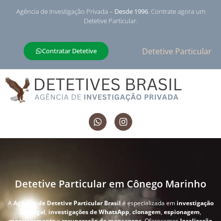
Agência de Investigação Privada –
Desde 1996
. Contrate agora um
Detetive Particular.
Detetive Particular
Contratar Detetive
Detetive Particular em Cônego Marinho
A
Agência de Detetive Particular Brasil
é especializada em
investigação
conjugal
,
investigações de WhatsApp
,
clonagem
,
espionagem
,
monitoramento
e
recuperação de mensagens
. Oferecemos
localização