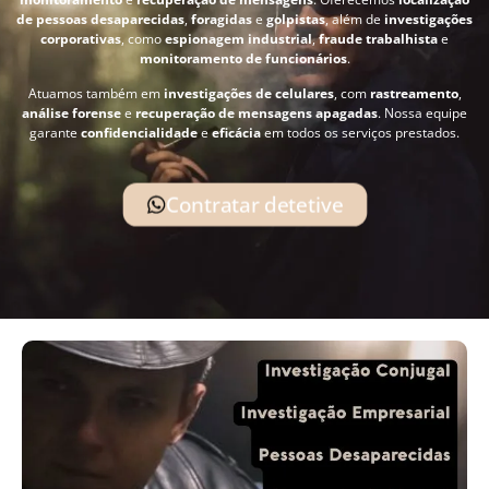
de pessoas desaparecidas
,
foragidas
e
golpistas
, além de
investigações
corporativas
, como
espionagem industrial
,
fraude trabalhista
e
monitoramento de funcionários
.
Atuamos também em
investigações de celulares
, com
rastreamento
,
análise forense
e
recuperação de mensagens apagadas
. Nossa equipe
garante
confidencialidade
e
eficácia
em todos os serviços prestados.
Contratar detetive