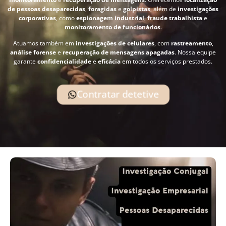
de pessoas desaparecidas
,
foragidas
e
golpistas
, além de
investigações
corporativas
, como
espionagem industrial
,
fraude trabalhista
e
monitoramento de funcionários
.
Atuamos também em
investigações de celulares
, com
rastreamento
,
análise forense
e
recuperação de mensagens apagadas
. Nossa equipe
garante
confidencialidade
e
eficácia
em todos os serviços prestados.
Contratar detetive