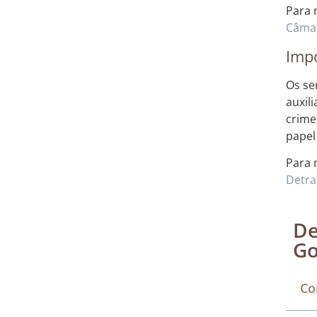
Para 
Câmar
Impo
Os se
auxil
crime
papel
Para 
Detra
De
Go
Co