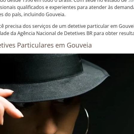
do desde 1996 em todo o Brasil. Com sede no estado de
Sã
ssionais qualificados e experientes para atender às demand
es do país, incluindo Gouveia.
cê precisa dos serviços de um detetive particular em Gouvei
dade da Agência Nacional de Detetives BR para obter resultad
tives Particulares em Gouveia