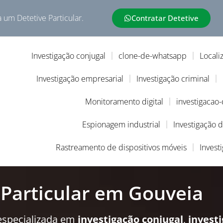
a um Detetive Particular.
Contratar Detetive
Investigação conjugal
clone-de-whatsapp
Locali
Investigação empresarial
Investigação criminal
Monitoramento digital
investigacao
Espionagem industrial
Investigação 
Rastreamento de dispositivos móveis
Invest
 Particular em Gouveia
especializada em
investigação conjugal
,
invest