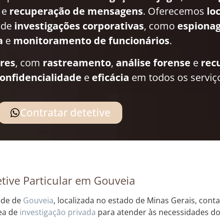
e
recuperação de mensagens
. Oferecemos
lo
 de
investigações corporativas
, como
espionag
a
e
monitoramento de funcionários
.
ares
, com
rastreamento
,
análise forense
e
rec
onfidencialidade
e
eficácia
em todos os serviç
Contratar detetive
tive Particular em Gouveia
ade de
Gouveia
, localizada no estado de Minas Gerais, cont
ea de
investigação privada
para atender às necessidades d