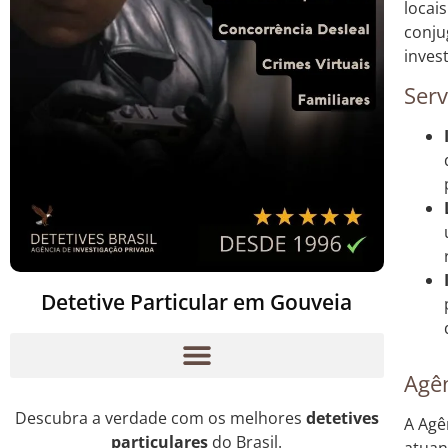
locai
conju
inves
Serv
Detetive Particular em Gouveia
Agên
Descubra a verdade com os melhores
detetives
A Agê
particulares
do Brasil.