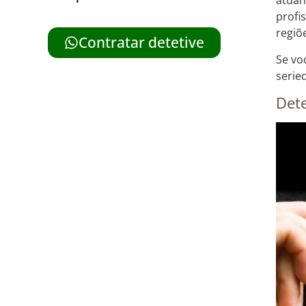
atuan
profi
regiõ
Contratar detetive
Se vo
serie
Dete