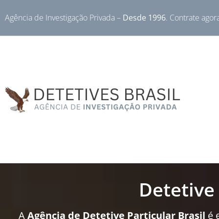
Agência de Investigação Privada –
Desde 1996
. Contrate agor
Detetive
A
Agência de Detetive Particular Brasil
é 