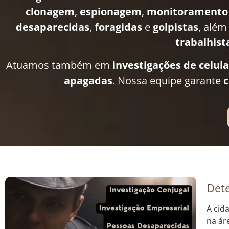
clonagem
,
espionagem
,
monitoramento
desaparecidas
,
foragidas
e
golpistas
, além
trabalhist
Atuamos também em
investigações de celul
apagadas
. Nossa equipe garante
c
Dete
A cid
na ár