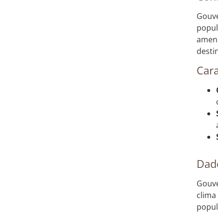
Gouve
popul
ameno
desti
Cara
Dado
Gouve
clima
popul