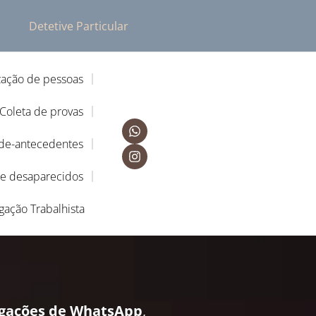
Detetive Particular
zação de pessoas
Coleta de provas
-de-antecedentes
de desaparecidos
igação Trabalhista
igações de WhatsApp
,