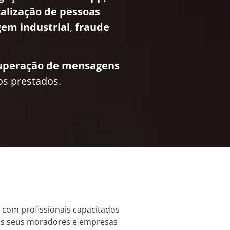
calização de pessoas
em industrial
,
fraude
uperação de mensagens
os prestados.
a com profissionais capacitados
os seus moradores e empresas