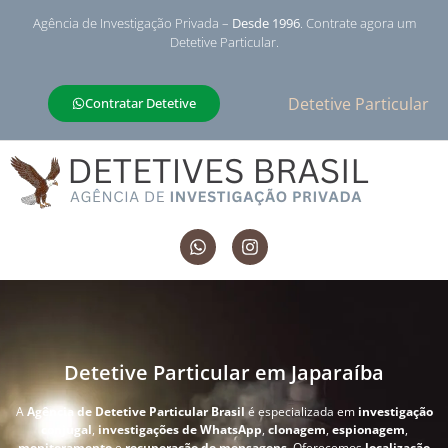
Agência de Investigação Privada –
Desde 1996
. Contrate agora um
Detetive Particular.
Detetive Particular
Contratar Detetive
Detetive Particular em Japaraíba
A
Agência de Detetive Particular Brasil
é especializada em
investigação
conjugal
,
investigações de WhatsApp
,
clonagem
,
espionagem
,
monitoramento
e
recuperação de mensagens
. Oferecemos
localização