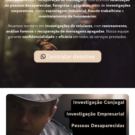
de pessoas desaparecidas
,
foragidas
e
golpistas
, além de
investigações
corporativas
, como
espionagem industrial
,
fraude trabalhista
e
monitoramento de funcionários
.
Atuamos também em
investigações de celulares
, com
rastreamento
,
análise forense
e
recuperação de mensagens apagadas
. Nossa equipe
garante
confidencialidade
e
eficácia
em todos os serviços prestados.
Contratar detetive