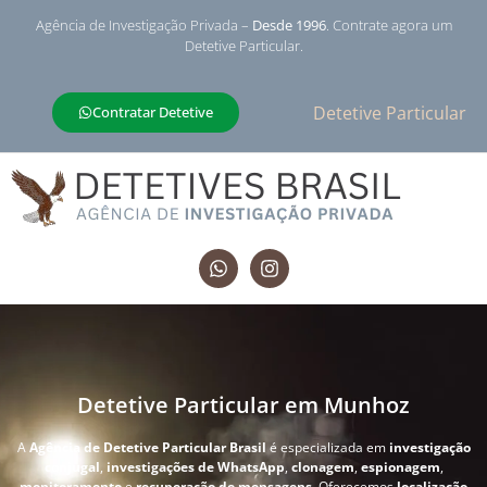
Agência de Investigação Privada –
Desde 1996
. Contrate agora um
Detetive Particular.
Detetive Particular
Contratar Detetive
Detetive Particular em Munhoz
A
Agência de Detetive Particular Brasil
é especializada em
investigação
conjugal
,
investigações de WhatsApp
,
clonagem
,
espionagem
,
monitoramento
e
recuperação de mensagens
. Oferecemos
localização