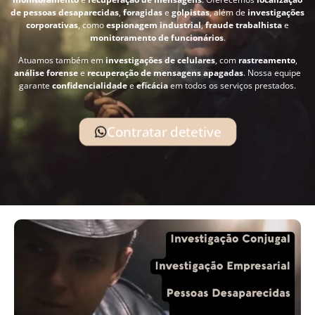
de pessoas desaparecidas
,
foragidas
e
golpistas
, além de
investigações
corporativas
, como
espionagem industrial
,
fraude trabalhista
e
monitoramento de funcionários
.
Atuamos também em
investigações de celulares
, com
rastreamento
,
análise forense
e
recuperação de mensagens apagadas
. Nossa equipe
garante
confidencialidade
e
eficácia
em todos os serviços prestados.
Contratar detetive