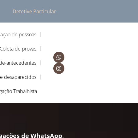
Detetive Particular
zação de pessoas
Coleta de provas
-de-antecedentes
de desaparecidos
igação Trabalhista
igações de WhatsApp
,