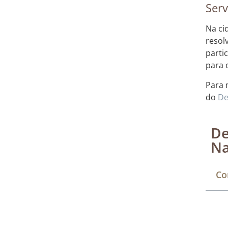
Serv
Na ci
resol
parti
para 
Para 
do
De
De
Na
Co