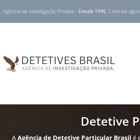
Agência de Investigação Privada –
Desde 1996
. Contrate agor
Detetive P
A
Agência de Detetive Particular Brasil
é 