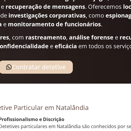
e
recuperação de mensagens
. Oferecemos
lo
 de
investigações corporativas
, como
espionag
a
e
monitoramento de funcionários
.
ares
, com
rastreamento
,
análise forense
e
rec
onfidencialidade
e
eficácia
em todos os serviç
Contratar detetive
tive Particular em Natalândia
Profissionalismo e Discrição
Detetives particulares em Natalândia são conhecidos por se