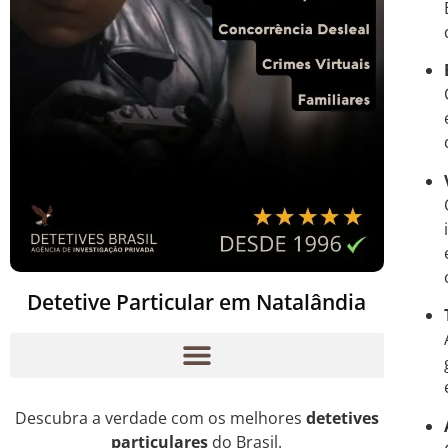
Detetive Particular em Natalândia
Descubra a verdade com os melhores
detetives
particulares
do Brasil.