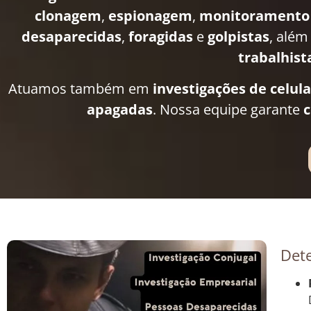
clonagem
,
espionagem
,
monitoramento
desaparecidas
,
foragidas
e
golpistas
, além
trabalhist
Atuamos também em
investigações de celul
apagadas
. Nossa equipe garante
c
Dete