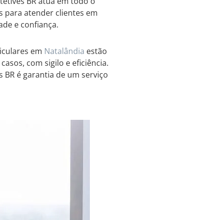
tetives BR atua em todo o
is para atender clientes em
ade e confiança.
ticulares em
Natalândia
estão
asos, com sigilo e eficiência.
 BR é garantia de um serviço