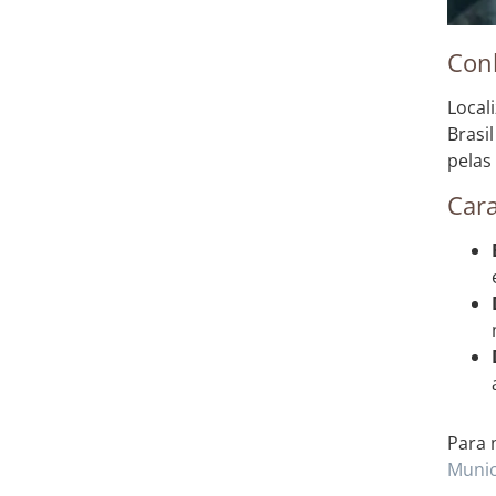
Con
Local
Brasi
pelas
Cara
Para 
Munic