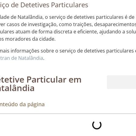
iço de Detetives Particulares
dade de Natalândia, o serviço de detetives particulares é de
ver casos de investigação, como traições, desaparecimentos
culares atuam de forma discreta e eficiente, ajudando a so
os moradores da cidade.
mais informações sobre o serviço de detetives particulares 
tran de Natalândia
.
tetive Particular em
talândia
Rastreamento de dispositivos móveis
nteúdo da página