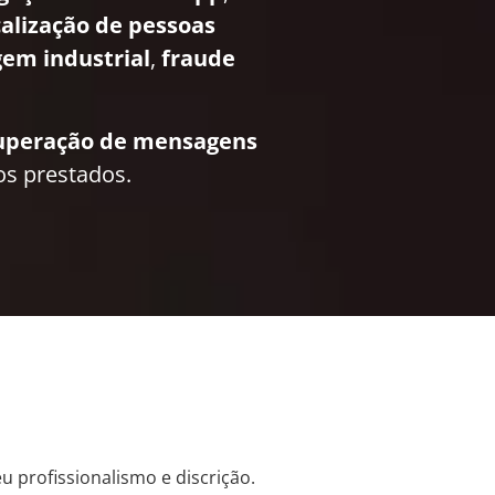
calização de pessoas
em industrial
,
fraude
uperação de mensagens
os prestados.
u profissionalismo e discrição.