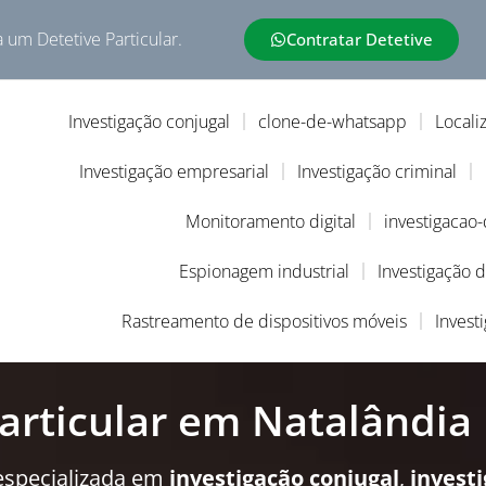
a um Detetive Particular.
Contratar Detetive
Investigação conjugal
clone-de-whatsapp
Locali
Investigação empresarial
Investigação criminal
Monitoramento digital
investigacao
Espionagem industrial
Investigação 
Rastreamento de dispositivos móveis
Invest
articular em Natalândia
especializada em
investigação conjugal
,
invest