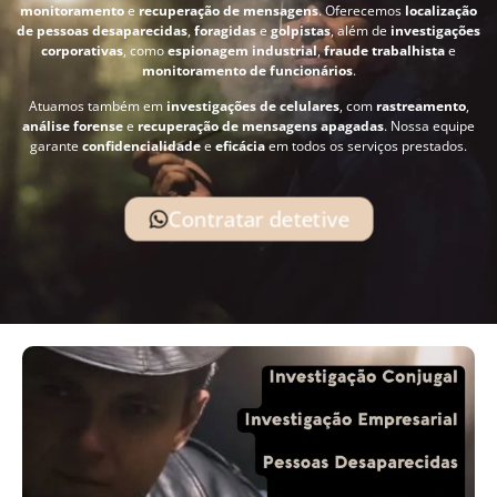
monitoramento
e
recuperação de mensagens
. Oferecemos
localização
de pessoas desaparecidas
,
foragidas
e
golpistas
, além de
investigações
corporativas
, como
espionagem industrial
,
fraude trabalhista
e
monitoramento de funcionários
.
Atuamos também em
investigações de celulares
, com
rastreamento
,
análise forense
e
recuperação de mensagens apagadas
. Nossa equipe
garante
confidencialidade
e
eficácia
em todos os serviços prestados.
Contratar detetive