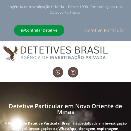
Agência de Investigação Privada –
Desde 1996
. Contrate agora um
Detetive Particular.
Detetive Particular
Contratar Detetive
Detetive Particular em Novo Oriente de
Minas
A
Agência de Detetive Particular Brasil
é especializada em
investigação
conjugal
,
investigações de WhatsApp
,
clonagem
,
espionagem
,