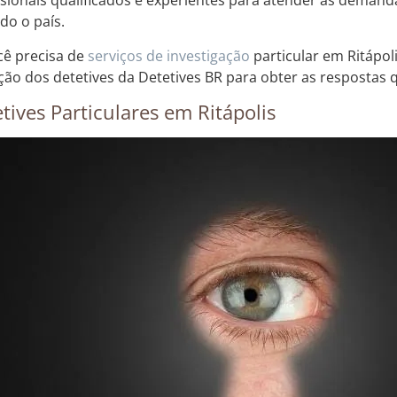
ssionais qualificados e experientes para atender às demanda
do o país.
cê precisa de
serviços de investigação
particular em Ritápoli
ição dos detetives da Detetives BR para obter as respostas 
tives Particulares em Ritápolis