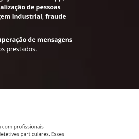
calização de pessoas
em industrial
,
fraude
uperação de mensagens
os prestados.
a com profissionais
tetives particulares. Esses