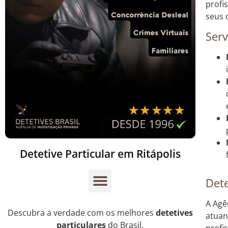
profi
seus c
Serv
Detetive Particular em Ritápolis
Dete
A Agê
Descubra a verdade com os melhores
detetives
atuan
particulares
do Brasil.