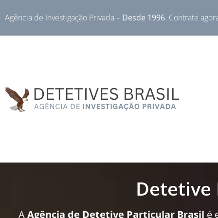
Agência de Investigação Privada –
Desde 1996
. Contrate agor
Detetive 
A
Agência de Detetive Particular Brasil
é 