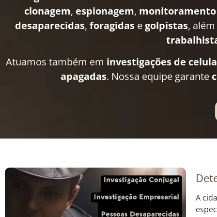
clonagem
,
espionagem
,
monitoramento
desaparecidas
,
foragidas
e
golpistas
, além
trabalhist
Atuamos também em
investigações de celul
apagadas
. Nossa equipe garante
c
Dete
A cid
espec