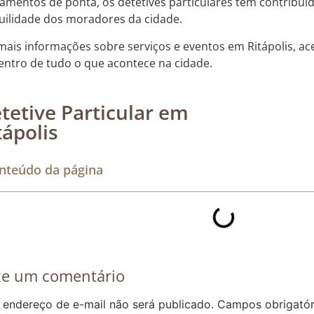
amentos de ponta, os detetives particulares têm contribuí
uilidade dos moradores da cidade.
mais informações sobre serviços e eventos em Ritápolis, ac
entro de tudo o que acontece na cidade.
tetive Particular em
tápolis
Rastreamento de dispositivos móveis
nteúdo da página
xe um comentário
 endereço de e-mail não será publicado.
Campos obrigató