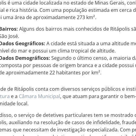
olis é uma cidade localizada no estado de Minas Gerais, co
ial e rica história. Com uma população estimada em cerca d
i uma área de aproximadamente 273 km².
Bairros:
Alguns dos bairros mais conhecidos de Ritápolis são
São José.
Dados Geográficos:
A cidade está situada a uma altitude 
nível do mar e possui um clima tropical de altitude.
Dados Demográficos:
Segundo o último censo, a maioria da
composta por pessoas de origem branca e a cidade possui
de aproximadamente 22 habitantes por km².
ade de Ritápolis conta com diversos serviços públicos e ins
itura
e a
Câmara Municipal
, que atuam para garantir o bem
idade local.
disso, o serviço de detetives particulares tem se mostrado
olis, auxiliando na resolução de casos de infidelidade, fra
emas que necessitam de investigação especializada. Com pro