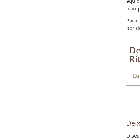
equip
tranq
Para 
por d
De
Ri
Co
Dei
O seu