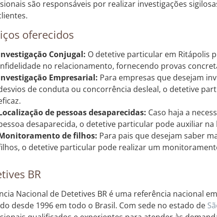
ssionais são responsáveis por realizar investigações sigilos
lientes.
iços oferecidos
Investigação Conjugal:
O detetive particular em Ritápolis 
infidelidade no relacionamento, fornecendo provas concreta
Investigação Empresarial:
Para empresas que desejam inves
desvios de conduta ou concorrência desleal, o detetive par
eficaz.
Localização de pessoas desaparecidas:
Caso haja a neces
pessoa desaparecida, o detetive particular pode auxiliar na 
Monitoramento de filhos:
Para pais que desejam saber mai
filhos, o detetive particular pode realizar um monitoramento
tives BR
ncia Nacional de Detetives BR é uma referência nacional em 
do desde 1996 em todo o Brasil. Com sede no estado de
Sã