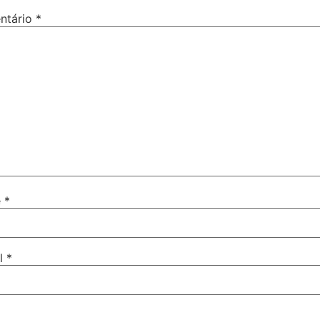
ntário
*
e
*
il
*