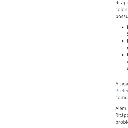
Ritáp
colon
possu
A cid
Prefe
comun
Além 
Ritáp
probl