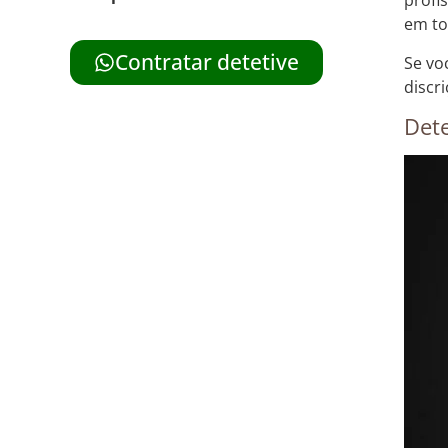
profi
em to
Contratar detetive
Se vo
discr
Dete