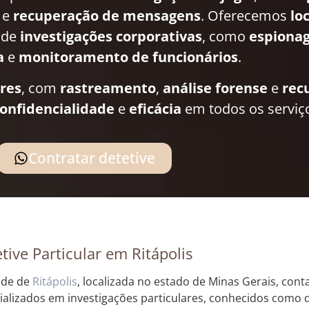
e
recuperação de mensagens
. Oferecemos
lo
 de
investigações corporativas
, como
espionag
a
e
monitoramento de funcionários
.
ares
, com
rastreamento
,
análise forense
e
rec
onfidencialidade
e
eficácia
em todos os serviç
Contratar detetive
tive Particular em Ritápolis
ade de
Ritápolis
, localizada no estado de Minas Gerais, cont
ializados em investigações particulares, conhecidos como de