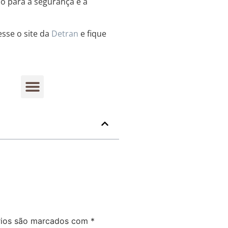
do para a segurança e a
esse o site da
Detran
e fique
rios são marcados com
*