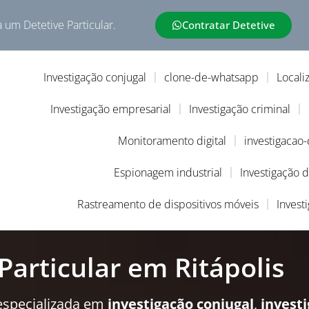
a um Detetive Particular.
Contratar Detetive
Investigação conjugal
clone-de-whatsapp
Locali
Investigação empresarial
Investigação criminal
Monitoramento digital
investigacao
Espionagem industrial
Investigação 
Rastreamento de dispositivos móveis
Invest
Particular em Ritápolis
especializada em
investigação conjugal
,
invest