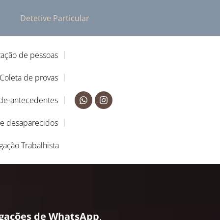
Detetive Particular
zação de pessoas
Coleta de provas
-de-antecedentes
de desaparecidos
igação Trabalhista
igações de WhatsApp
,