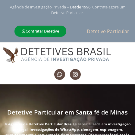
Agência de Investigação Privada –
Desde 1996
. Contrate agora um
Detetive Particular.
Detetive Particular
Contratar Detetive
Detetive Particular em Santa fé de Minas
A
Agência de Detetive Particular Brasil
é especializada em
investigação
conjugal
,
investigações de WhatsApp
,
clonagem
,
espionagem
,
monitoramento
e
recuperação de mensagens
. Oferecemos
localização