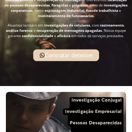
de pessoas desaparecidas
,
foragidas
e
golpistas
, além de
investigações
corporativas
, como
espionagem industrial
,
fraude trabalhista
e
monitoramento de funcionários
.
Atuamos também em
investigações de celulares
, com
rastreamento
,
análise forense
e
recuperação de mensagens apagadas
. Nossa equipe
garante
confidencialidade
e
eficácia
em todos os serviços prestados.
Contratar detetive