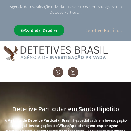
Agência de Investigação Privada –
Desde 1996
. Contrate agora um
Detetive Particular.
Detetive Particular
Contratar Detetive
Detetive Particular em Santo Hipólito
A
Agência de Detetive Particular Brasil
é especializada em
investigação
conjugal
,
investigações de WhatsApp
,
clonagem
,
espionagem
,
monitoramento
e
recuperação de mensagens
. Oferecemos
localização