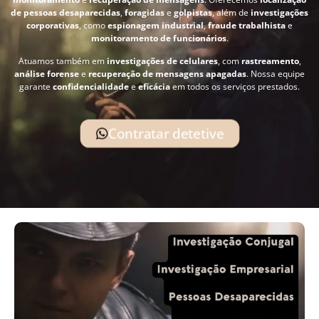
de pessoas desaparecidas
,
foragidas
e
golpistas
, além de
investigações
corporativas
, como
espionagem industrial
,
fraude trabalhista
e
monitoramento de funcionários
.
Atuamos também em
investigações de celulares
, com
rastreamento
,
análise forense
e
recuperação de mensagens apagadas
. Nossa equipe
garante
confidencialidade
e
eficácia
em todos os serviços prestados.
Contratar detetive