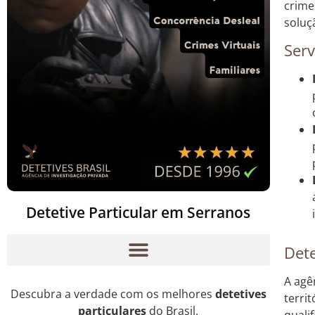
crime
soluç
Serv
Detetive Particular em Serranos
Dete
A agê
Descubra a verdade com os melhores
detetives
terri
particulares
do Brasil.