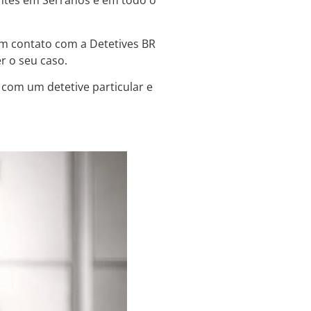
entes em Serranos e em todo o
m contato com a Detetives BR
r o seu caso.
 com um detetive particular e