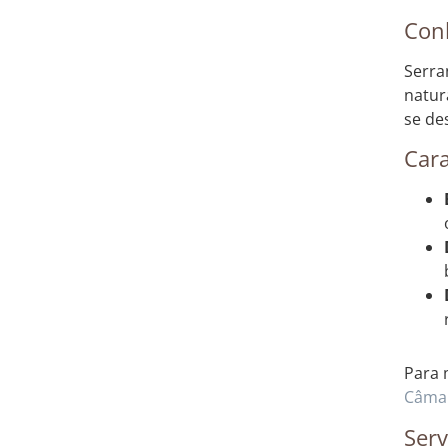
Con
Serra
natur
se de
Cara
Para 
Câmar
Serv