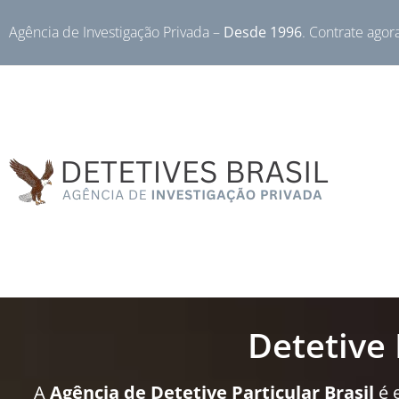
Agência de Investigação Privada –
Desde 1996
. Contrate agor
Detetive 
A
Agência de Detetive Particular Brasil
é 