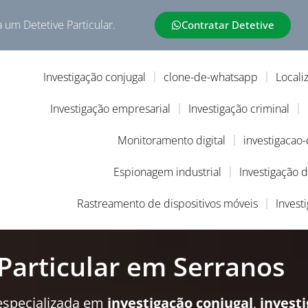
a um Detetive Particular.
Contratar Detetive
Investigação conjugal
clone-de-whatsapp
Locali
Investigação empresarial
Investigação criminal
Monitoramento digital
investigacao
Espionagem industrial
Investigação 
Rastreamento de dispositivos móveis
Invest
Particular em Serranos
especializada em
investigação conjugal
,
invest