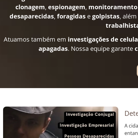
clonagem
,
espionagem
,
monitoramento
desaparecidas
,
foragidas
e
golpistas
, além
trabalhist
Atuamos também em
investigações de celul
apagadas
. Nossa equipe garante
c
Dete
A cid
entan