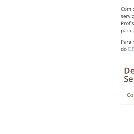
Com o
servi
Profi
para 
Para 
do
D
De
Se
Co