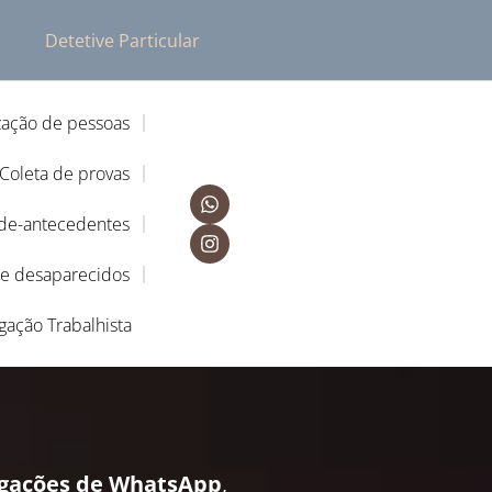
Detetive Particular
zação de pessoas
Coleta de provas
-de-antecedentes
de desaparecidos
igação Trabalhista
igações de WhatsApp
,