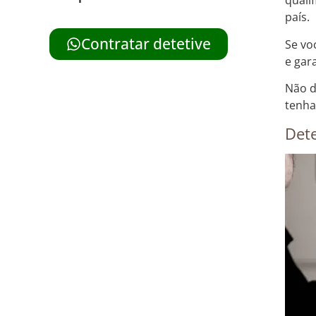
quali
país.
Contratar detetive
Se vo
e gar
Não d
tenha
Dete