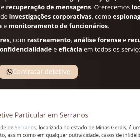
e
recuperação de mensagens
. Oferecemos
lo
 de
investigações corporativas
, como
espionag
a
e
monitoramento de funcionários
.
ares
, com
rastreamento
,
análise forense
e
rec
onfidencialidade
e
eficácia
em todos os serviç
Contratar detetive
tive Particular em Serranos
ade de
Serranos
, localizada no estado de Minas Gerais, é um
to, assim como em qualquer outra cidade, casos de infideli