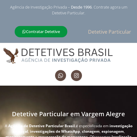
Agência de Investigação Privada –
Desde 1996
. Contrate agora um
Detetive Particular.
Detetive Particular
Contratar Detetive
Detetive Particular em Vargem Alegre
A
Agência de Detetive Particular Brasil
é especializada em
investigação
conjugal
,
investigações de WhatsApp
,
clonagem
,
espionagem
,
monitoramento
e
recuperação de mensagens
. Oferecemos
localização