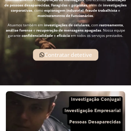
de pessoas desaparecidas
,
foragidas
e
golpistas
, além de
investigações
corporativas
, como
espionagem industrial
,
fraude trabalhista
e
monitoramento de funcionários
.
Atuamos também em
investigações de celulares
, com
rastreamento
,
análise forense
e
recuperação de mensagens apagadas
. Nossa equipe
garante
confidencialidade
e
eficácia
em todos os serviços prestados.
Contratar detetive