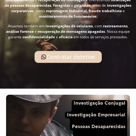
de pessoas desaparecidas
,
foragidas
e
golpistas
, além de
investigações
corporativas
, como
espionagem industrial
,
fraude trabalhista
e
monitoramento de funcionários
.
Atuamos também em
investigações de celulares
, com
rastreamento
,
análise forense
e
recuperação de mensagens apagadas
. Nossa equipe
garante
confidencialidade
e
eficácia
em todos os serviços prestados.
Contratar detetive