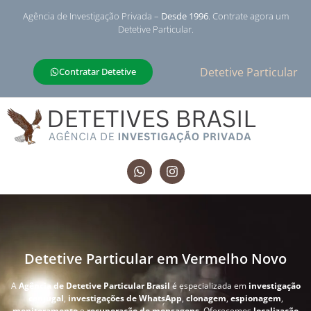
Agência de Investigação Privada –
Desde 1996
. Contrate agora um
Detetive Particular.
Detetive Particular
Contratar Detetive
Detetive Particular em Vermelho Novo
A
Agência de Detetive Particular Brasil
é especializada em
investigação
conjugal
,
investigações de WhatsApp
,
clonagem
,
espionagem
,
monitoramento
e
recuperação de mensagens
. Oferecemos
localização