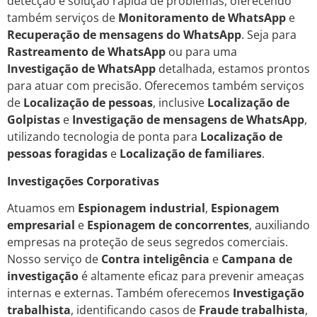
detecção e solução rápida de problemas, oferecendo
também serviços de
Monitoramento de WhatsApp
e
Recuperação de mensagens do WhatsApp
. Seja para
Rastreamento de WhatsApp
ou para uma
Investigação de WhatsApp
detalhada, estamos prontos
para atuar com precisão. Oferecemos também serviços
de
Localização de pessoas
, inclusive
Localização de
Golpistas
e
Investigação de mensagens de WhatsApp
,
utilizando tecnologia de ponta para
Localização de
pessoas foragidas
e
Localização de familiares
.
Investigações Corporativas
Atuamos em
Espionagem industrial
,
Espionagem
empresarial
e
Espionagem de concorrentes
, auxiliando
empresas na proteção de seus segredos comerciais.
Nosso serviço de
Contra inteligência
e
Campana de
investigação
é altamente eficaz para prevenir ameaças
internas e externas. Também oferecemos
Investigação
trabalhista
, identificando casos de
Fraude trabalhista
,