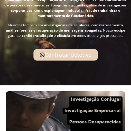
de pessoas desaparecidas
,
foragidas
e
golpistas
, além de
investigações
corporativas
, como
espionagem industrial
,
fraude trabalhista
e
monitoramento de funcionários
.
Atuamos também em
investigações de celulares
, com
rastreamento
,
análise forense
e
recuperação de mensagens apagadas
. Nossa equipe
garante
confidencialidade
e
eficácia
em todos os serviços prestados.
Contratar detetive