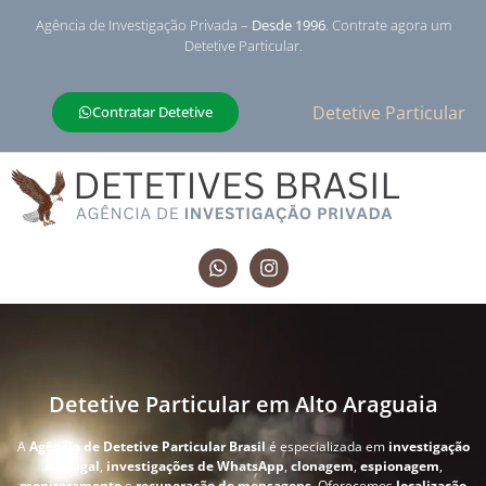
Agência de Investigação Privada –
Desde 1996
. Contrate agora um
Detetive Particular.
Detetive Particular
Contratar Detetive
Detetive Particular em Alto Araguaia
A
Agência de Detetive Particular Brasil
é especializada em
investigação
conjugal
,
investigações de WhatsApp
,
clonagem
,
espionagem
,
monitoramento
e
recuperação de mensagens
. Oferecemos
localização