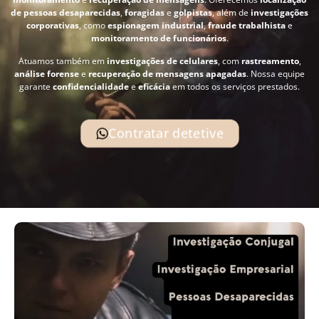
de pessoas desaparecidas
,
foragidas
e
golpistas
, além de
investigações
corporativas
, como
espionagem industrial
,
fraude trabalhista
e
monitoramento de funcionários
.
Atuamos também em
investigações de celulares
, com
rastreamento
,
análise forense
e
recuperação de mensagens apagadas
. Nossa equipe
garante
confidencialidade
e
eficácia
em todos os serviços prestados.
Contratar detetive