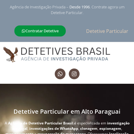
Agência de Investigação Privada –
Desde 1996
. Contrate agora um
Detetive Particular.
Detetive Particular
Contratar Detetive
Detetive Particular em Alto Paraguai
A
Agência de Detetive Particular Brasil
é especializada em
investigação
conjugal
,
investigações de WhatsApp
,
clonagem
,
espionagem
,
monitoramento
e
recuperação de mensagens
. Oferecemos
localização