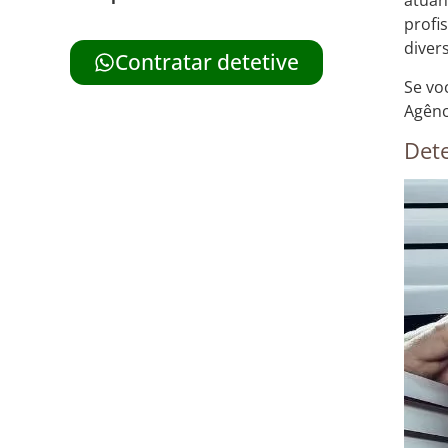
atuan
profi
diver
Contratar detetive
Se vo
Agênc
Dete