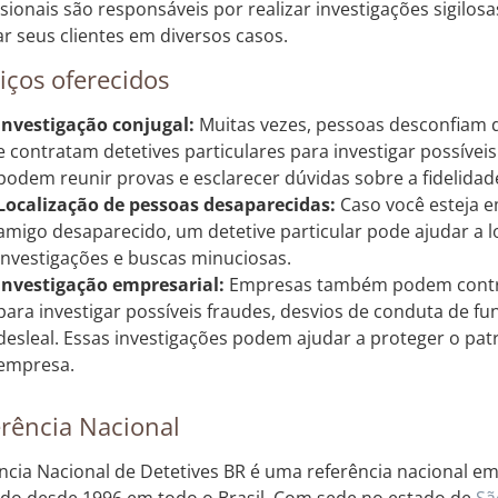
ssionais são responsáveis por realizar investigações sigilos
iar seus clientes em diversos casos.
iços oferecidos
Investigação conjugal:
Muitas vezes, pessoas desconfiam d
e contratam detetives particulares para investigar possíveis
podem reunir provas e esclarecer dúvidas sobre a fidelida
Localização de pessoas desaparecidas:
Caso você esteja 
amigo desaparecido, um detetive particular pode ajudar a lo
investigações e buscas minuciosas.
Investigação empresarial:
Empresas também podem contrat
para investigar possíveis fraudes, desvios de conduta de f
desleal. Essas investigações podem ajudar a proteger o pat
empresa.
rência Nacional
ncia Nacional de Detetives BR é uma referência nacional em 