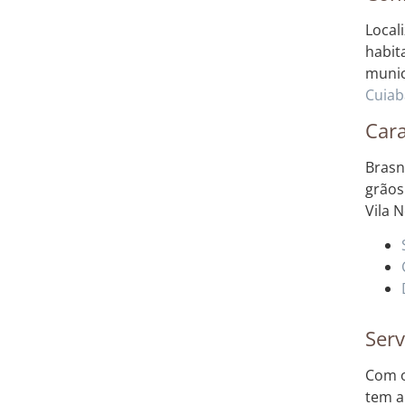
Local
habit
munic
Cuiab
Cara
Brasn
grãos
Vila 
Serv
Com o
tem a