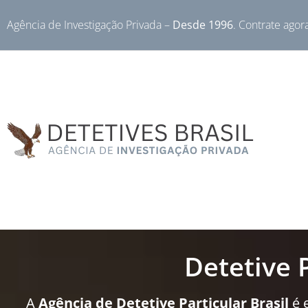
Agência de Investigação Privada –
Desde 1996
. Contrate agor
Detetive 
A
Agência de Detetive Particular Brasil
é 