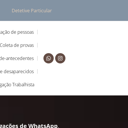
Detetive Particular
zação de pessoas
Coleta de provas
-de-antecedentes
de desaparecidos
igação Trabalhista
igações de WhatsApp
,