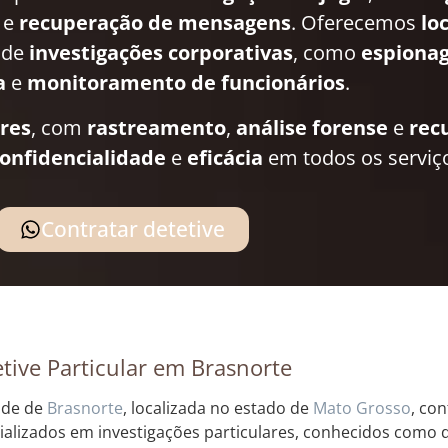
e
recuperação de mensagens
. Oferecemos
lo
 de
investigações corporativas
, como
espionag
a
e
monitoramento de funcionários
.
ares
, com
rastreamento
,
análise forense
e
rec
onfidencialidade
e
eficácia
em todos os serviç
Contratar detetive
tive Particular em Brasnorte
ade de
Brasnorte
, localizada no estado de
Mato Grosso
, co
ializados em investigações particulares, conhecidos como de