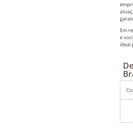
empre
atuaç
garan
Em re
e soc
ideal
De
Br
Co