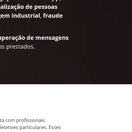
calização de pessoas
em industrial
,
fraude
uperação de mensagens
os prestados.
nta com profissionais
tetives particulares. Esses