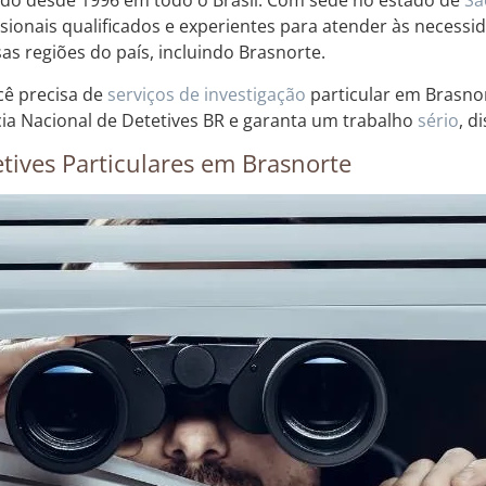
do desde 1996 em todo o Brasil. Com sede no estado de
Sã
ssionais qualificados e experientes para atender às necessi
sas regiões do país, incluindo Brasnorte.
cê precisa de
serviços de investigação
particular em Brasno
ia Nacional de Detetives BR e garanta um trabalho
sério
, d
tives Particulares em Brasnorte