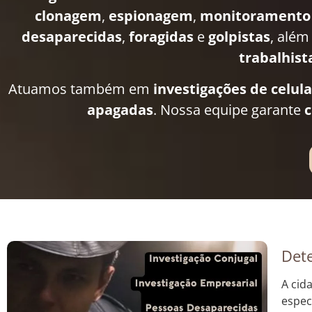
clonagem
,
espionagem
,
monitoramento
desaparecidas
,
foragidas
e
golpistas
, além
trabalhist
Atuamos também em
investigações de celul
apagadas
. Nossa equipe garante
c
Dete
A cid
espec