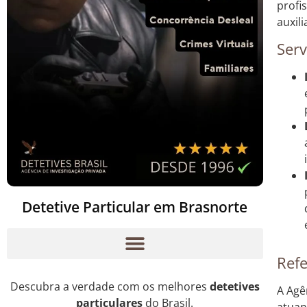
profi
auxil
Serv
Detetive Particular em Brasnorte
Refe
Descubra a verdade com os melhores
detetives
A Agê
particulares
do Brasil.