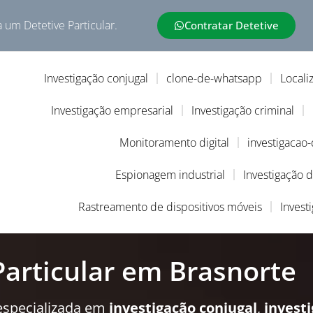
a um Detetive Particular.
Contratar Detetive
Investigação conjugal
clone-de-whatsapp
Locali
Investigação empresarial
Investigação criminal
Monitoramento digital
investigacao
Espionagem industrial
Investigação 
Rastreamento de dispositivos móveis
Invest
Particular em Brasnorte
especializada em
investigação conjugal
,
invest