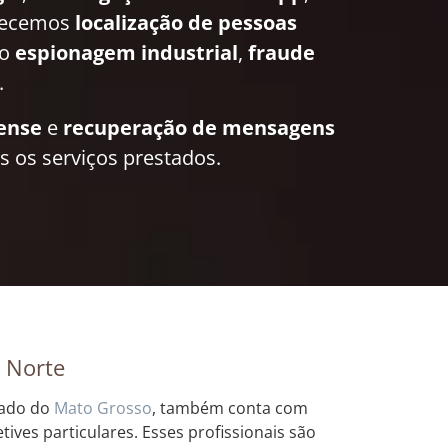
recemos
localização de pessoas
mo
espionagem industrial
,
fraude
.
rense
e
recuperação de mensagens
 os serviços prestados.
 Norte
tado do
Mato Grosso
, também conta com
ives particulares. Esses profissionais são